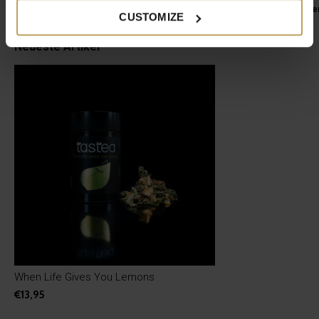
Grüner und weißer Tee mit Kräuter
Für heißen und kalte
CUSTOMIZE
€13,95
€29,95
Neueste Artikel
When Life Gives You Lemons
€13,95