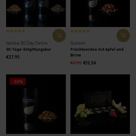
tastea 30 Day Detox
Sunset
30-Tage-Entgiftungskur
Früchteeistee mit Apfel und
Birne
€27,95
€12,56
€17,95
-30%