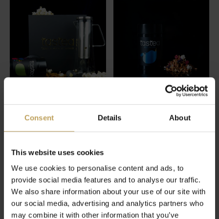
Consent
Details
About
Netflix Movie Night
Blue Unicorn
Box
Früchtetee mit Popcorn für
Kinder
Teekanne voll mit Erdbeer-
und Popcorntee, zum
This website uses cookies
€17,95
Bingwatchen!
We use cookies to personalise content and ads, to
€34,95
provide social media features and to analyse our traffic.
We also share information about your use of our site with
our social media, advertising and analytics partners who
may combine it with other information that you’ve