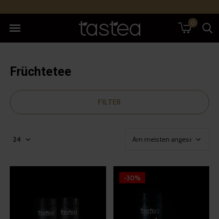
0
Früchtetee
FILTER
-30%