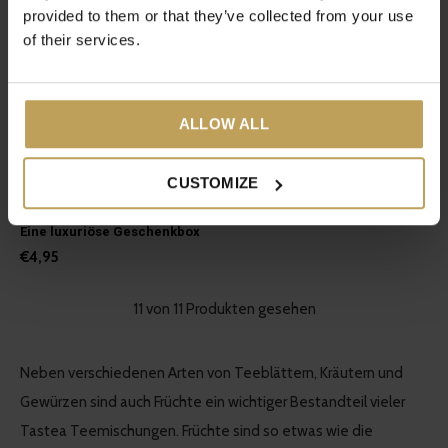
provided to them or that they’ve collected from your use
of their services.
ALLOW ALL
CUSTOMIZE
tastea Deluxe-
Geschenkbox
Eine luxuriöse Geschenkbox
€4,95
11 von 11 Produkten gesehen
Neben verschiedenen Arten von Teeblättern, Kräutern und
Gewürzen sind auch Früchte ein wichtiger Bestandteil vieler
Tastea Teemischungen. Früchte sind so etwas wie die