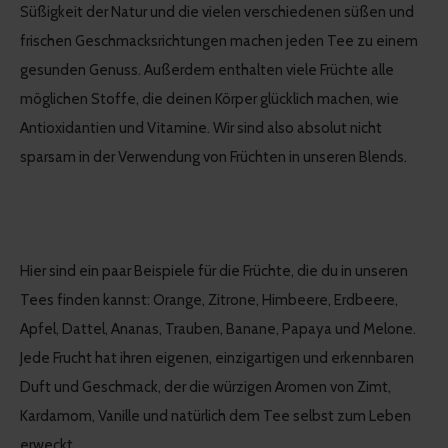
Süßigkeit der Natur und die vielen verschiedenen süßen und
frischen Geschmacksrichtungen machen jeden Tee zu einem
gesunden Genuss. Außerdem enthalten viele Früchte alle
möglichen Stoffe, die deinen Körper glücklich machen, wie
Antioxidantien und Vitamine. Wir sind also absolut nicht
sparsam in der Verwendung von Früchten in unseren Blends.
Hier sind ein paar Beispiele für die Früchte, die du in unseren
Tees finden kannst: Orange, Zitrone, Himbeere, Erdbeere,
Apfel, Dattel, Ananas, Trauben, Banane, Papaya und Melone.
Jede Frucht hat ihren eigenen, einzigartigen und erkennbaren
Duft und Geschmack, der die würzigen Aromen von Zimt,
Kardamom, Vanille und natürlich dem Tee selbst zum Leben
erweckt.