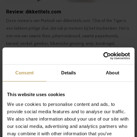
Review: dikketitels.com
Deze review is van Marlouk van dikketitels.com: ‘Chai of the Tiger is
een lekkere pittige chai, dat ruik je meteen bij het inschenken. Het is
een mix van zwarte thee, johannesbrood, zwarte peperkorrels,
kaneel, venkel, gember, Siberische ginseng, anijs, kruidnagel,
steranijs en kardemom. De geuren komen je letterlijk tegemoet.’
Consent
Details
About
This website uses cookies
We use cookies to personalise content and ads, to
provide social media features and to analyse our traffic.
We also share information about your use of our site with
our social media, advertising and analytics partners who
may combine it with other information that you’ve