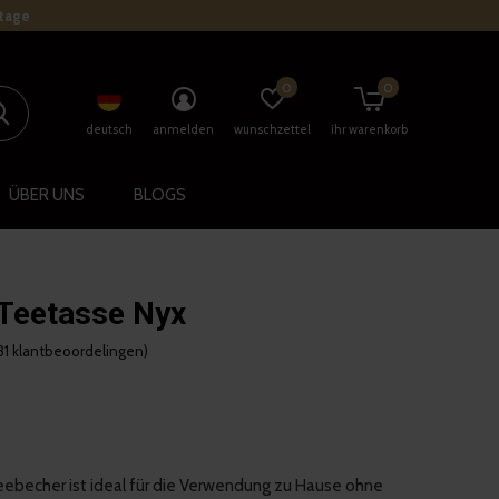
stage
0
0
deutsch
anmelden
wunschzettel
ihr warenkorb
ÜBER UNS
BLOGS
 Teetasse Nyx
81 klantbeoordelingen)
ebecher ist ideal für die Verwendung zu Hause ohne