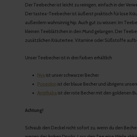
Der Teebecher ist leicht zu reinigen, einfach in der Ve
Der tastea-Teebecher ist äußerst praktisch für lose Krä
außerdem wahnsinnig hip. Auch gut zu wissen: Im Teebech
kleinen Teeblättchen in den Mund gelangen. Der Teebe
zusätzlichen Kräutertee, Vitamine oder Süßstoffe auf
Unser Teebecher ist in drei Farben erhältlich
Nyx
ist unser schwarzer Becher
Poseidon
ist der blaue Becher und übrigens unse
Amithaba
ist der rote Becher mit den goldenen 
Achtung!
Schraub den Deckel nicht sofort zu, wenn du den Beche
wegen des hohen Drucks. Lass den Tee eine Weile abküh