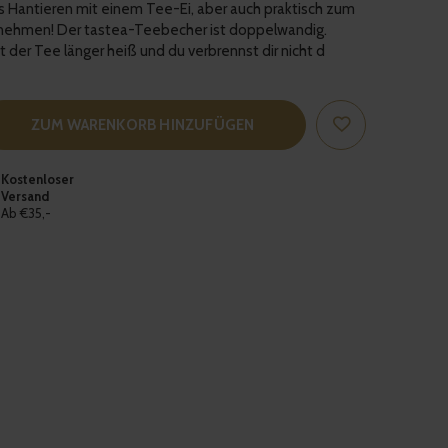
 Hantieren mit einem Tee-Ei, aber auch praktisch zum
tnehmen! Der tastea-Teebecher ist doppelwandig.
 der Tee länger heiß und du verbrennst dir nicht d
ZUM WARENKORB HINZUFÜGEN
Kostenloser
Versand
Ab €35,-