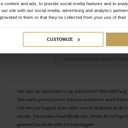
Mehr Spaß, schmackhafter und
Liebe für dich und d
e content and ads, to provide social media features and to analy
 our site with our social media, advertising and analytics partn
gesünder
Planeten
 provided to them or that they’ve collected from your use of their
CUSTOMIZE
SCHREIBEN SIE EINE BEWERTUNG
Het idee van deze beker is op zich perfect! Thee blijft lan
filter werkt perfect en het extra compartiment vind ik helem
heb hem per ongeluk laten vallen toen ik struikelde en de be
stootje.. Deze beker klaarblijkelijk niet. Omdat hii zo fragiel i
geweest zou hii de volle 5 sterren krijgen!