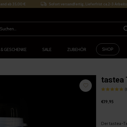
and ab 35,00 €
Sofort versandfertig, Lieferfrist ca.2-3 Arbeit
SHOP
 & GESCHENKE
SALE
ZUBEHÖR
tastea
(
€19,95
Der tastea-Te