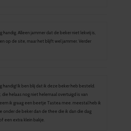
g handig. Alleen jammer dat de beker niet lekvrij is,
n op de site, maar het blijft wel jammer. Verder
 handig! Ik ben blij dat ik deze beker heb besteld.
 die helaas nog niet helemaal overtuigd is van
, neem ik graag een beetje Tastea mee. meestal heb ik
je onder de beker dan de thee die ik dan die dag
 een extra klein bakje.