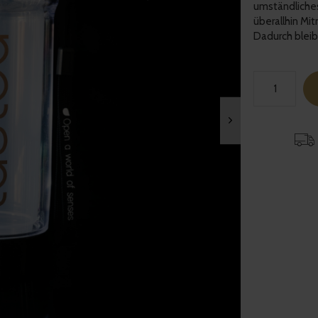
umständliches
überallhin Mi
Dadurch bleibt