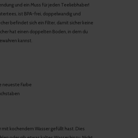
rwendung und ein Muss für jeden Teeliebhaber!
utertees, ist BPA-frei, doppelwandig und
er befindet sich ein Filter, damit sicher keine
cher hat einen doppelten Boden, in dem du
bewahren kannst.
re neueste Farbe
Buchstaben
r mit kochendem Wasser gefüllt hast. Dies
len oder gib etwas kaltes Wasser hinzu. Nicht