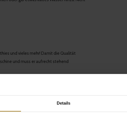
thies und vieles mehr! Damit die Qualität
maschine und muss er aufrecht stehend
Details
Healthy
Nachhaltig