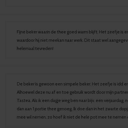
Fijne beker waarin de thee goed warm blijft. Het zeefje is er
waardoor hij niet meekan naar werk. Dit staat wel aangegeve
helemaal tevreden!
De beker is gewoon een simpele beker. Het zeefje is idd erg
Alhoewel deze nu af en toe gebruik wordt door mijn partner,
Tastea. Als ik een dagje weg ben naar bijv. een verjaardag
dan aan 1 portie thee genoeg. Ik doe dan in het zwarte dop
mee wil nemen. zo hoef ik niet de hele pot mee te nemen of