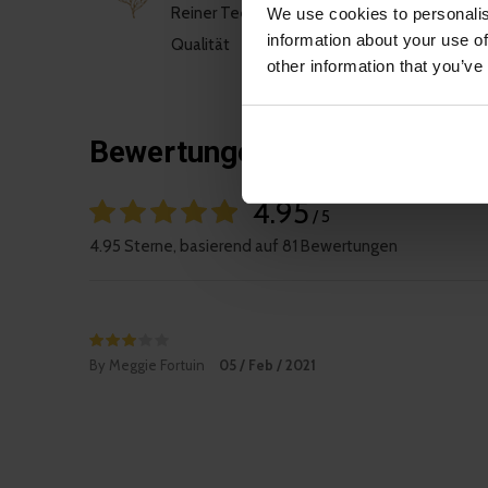
Reiner Tee von höchster
We use cookies to personalis
information about your use of
Qualität
other information that you’ve
Bewertungen
4.95
/ 5
4.95 Sterne, basierend auf 81 Bewertungen
By Meggie Fortuin
05 / Feb / 2021