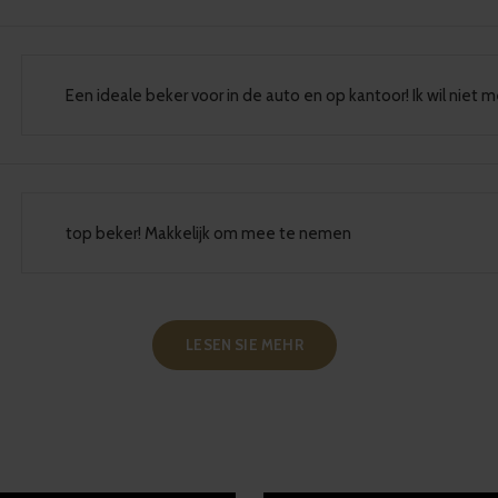
Een ideale beker voor in de auto en op kantoor! Ik wil niet 
top beker! Makkelijk om mee te nemen
LESEN SIE MEHR