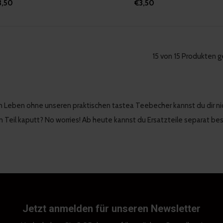
3,50
€3,50
15 von 15 Produkten 
n Leben ohne unseren praktischen tastea Teebecher kannst du dir nich
n Teil kaputt? No worries! Ab heute kannst du Ersatzteile separat be
Jetzt anmelden für unseren Newsletter