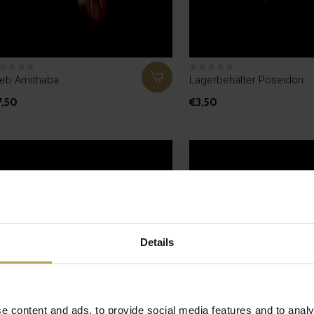
ieb Amithaba
Lagerbehälter Poseidon
7,50
€3,50
Details
e content and ads, to provide social media features and to analy