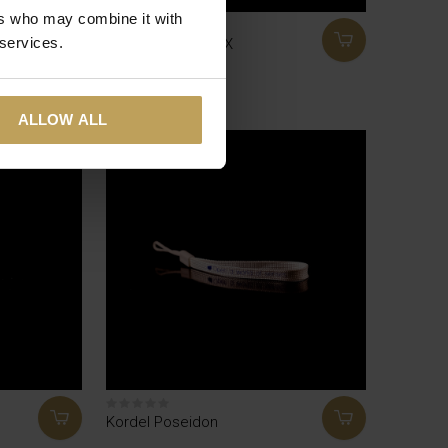
ers who may combine it with
 services.
Lagerbehälter NYX
€3,50
ALLOW ALL
Kordel Poseidon