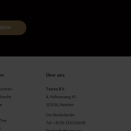
EREN
en
Über uns
oduceren
Tastea B.V.
chenke
A. Hofmanweg 42
ee
2031 BL Haarlem
Die Niederlande
 Tee
Tel: +31 (0) 233033608
e
Email:
info@tastea.eu