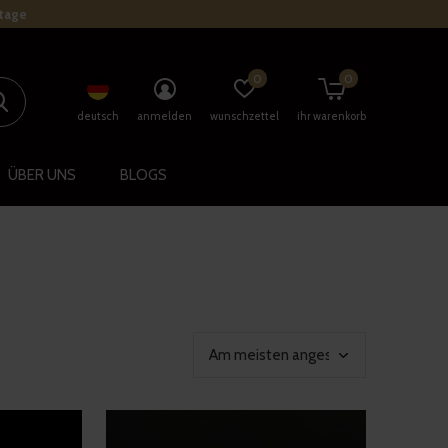
stage
0
0
deutsch
anmelden
wunschzettel
ihr warenkorb
ÜBER UNS
BLOGS