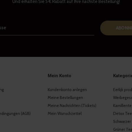
Und erhalten Sie 5 € Rabatt auf Ihre nächste Bestellung!
ABONNI
Mein Konto
Kategori
ng
Kundenkonto anlegen
Eerlijk pr
Meine Bestellungen
Werbeges
Meine Nachrichten (Tickets)
Kamillent
edingungen (AGB)
Mein Wunschzettel
Detox Tee
Schwarzer
Grüner Te