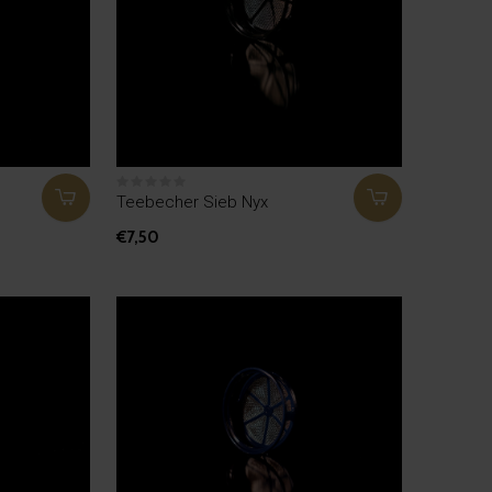
Teebecher Sieb Nyx
€7,50