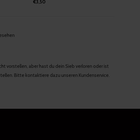
€3,50
gesehen
t vorstellen, aber hast du dein Sieb verloren oder ist
stellen. Bitte kontaktiere dazu unseren Kundenservice.