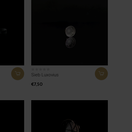
Sieb Luxovius
€7,50