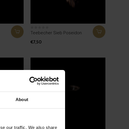
Teebecher Sieb Poseidon
€7,50
About
se our traffic. We also share