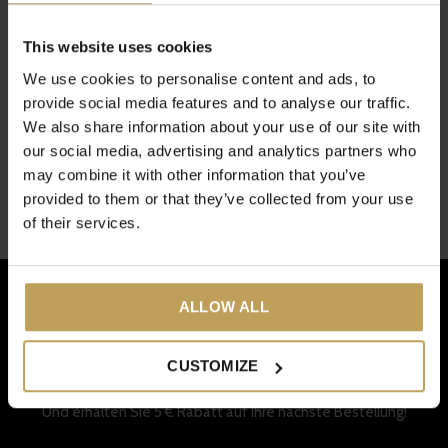
This website uses cookies
We use cookies to personalise content and ads, to
Women's Pause
Kräutertees für die
provide social media features and to analyse our traffic.
Menopause
We also share information about your use of our site with
€27,95
our social media, advertising and analytics partners who
may combine it with other information that you’ve
3 von 3 Produkten gesehen
provided to them or that they’ve collected from your use
of their services.
ALLOW ALL
Jetzt anmelden für unseren
CUSTOMIZE
Newsletter
Und erhalten Sie 5 € Rabatt auf Ihre nächste Bestellung!