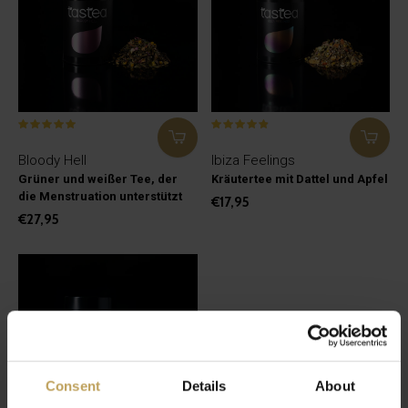
Bloody Hell
Ibiza Feelings
Grüner und weißer Tee, der
Kräutertee mit Dattel und Apfel
die Menstruation unterstützt
€17,95
€27,95
Consent
Details
About