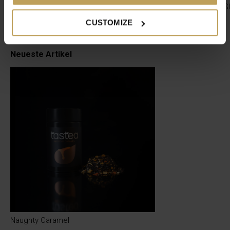
tastea Teetasse Nyx
Doppelwandiges Gl
Praktischer Teebecher zum Mitnehmen
Schöne Teegläser
CUSTOMIZE
€19,95
€12,49
€24,95
Neueste Artikel
Naughty Caramel