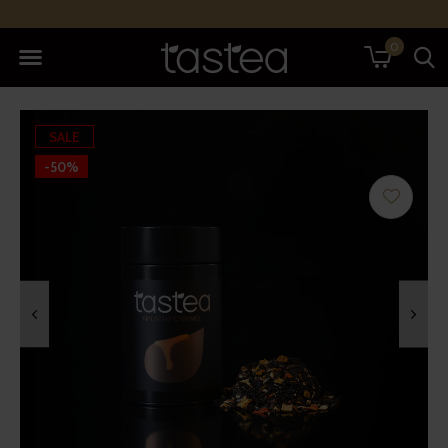
0
SALE
-50%