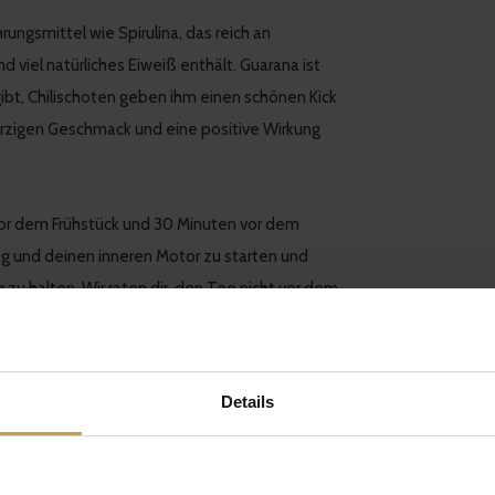
ngsmittel wie Spirulina, das reich an
viel natürliches Eiweiß enthält. Guarana ist
gibt, Chilischoten geben ihm einen schönen Kick
rzigen Geschmack und eine positive Wirkung
or dem Frühstück und 30 Minuten vor dem
g und deinen inneren Motor zu starten und
zu halten. Wir raten dir, den Tee nicht vor dem
 auf Koffein reagierst! Ruhe ist extrem wichtig
du deinen Tag weder geistig noch körperlich
Details
it dem bekannten milden Geschmack des
e verleiht ihm erfrischende Zitrusnoten. Im