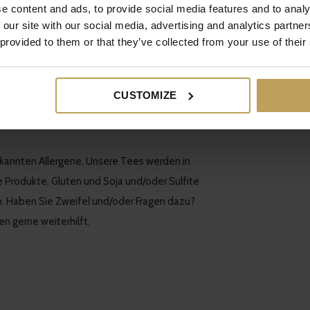
e content and ads, to provide social media features and to analy
 our site with our social media, advertising and analytics partn
 provided to them or that they’ve collected from your use of their
Tee Pai Mu Tan, Kardamom, Spirulina, Guarana,
CUSTOMIZE
rkannten Allergene. Unsere Tees werden in
ge Produkte, Gluten und Soja und/oder Sulfite
. Haben Sie Zweifel und/oder Fragen dazu?
n gerne weiterhilft.