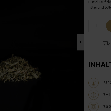
Bist du auf d
fitter und tol
INHAL
75 °
2 - 
2,5