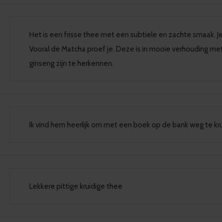
Het is een frisse thee met een subtiele en zachte smaak. Je
Vooral de Matcha proef je. Deze is in mooie verhouding me
ginseng zijn te herkennen.
Ik vind hem heerlijk om met een boek op de bank weg te kr
Lekkere pittige kruidige thee