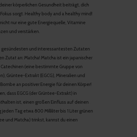
 deiner körperlichen Gesundheit beiträgt, dich
Fokus sorgt. Healthy body and a healthy mind!
nicht nur eine gute Energiequelle, Vitamine
nzen und verstärken.
ht gesündesten und interessantesten Zutaten
n Zutat an: Matcha! Matcha ist ein japanischer
en, Catechinen (eine bestimmte Gruppe von
), Grüntee-Extrakt (EGCG), Mineralien und
 Bombe an positiver Energie für deinen Körper!
gen, dass EGCG (der Grüntee-Extrakt) in
thalten ist, einen großen Einfluss auf deinen
eden Tag etwa 800 Milliliter bis 1 Liter grünen
ee und Matcha) trinkst, kannst du einen