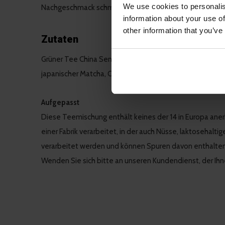
We use cookies to personalis
Nachgeschmack schmeckst du der Chili und den Ingwer.
information about your use of
other information that you’ve
Zutaten
Grüner Tee China Sencha, Ingwer, Zimt, Orange, weißer 
japanischer Matcha, Chili und Ginseng.
Aufgepasst
Diese Teemischung enthält keines der 14 in Europa ane
einer Fabrik verarbeitet, in der auch Nüsse, laktosehalti
verarbeitet werden und können Spuren davon enthalten
Wenden Sie sich bitte an unseren Kundendienst, der Ihne