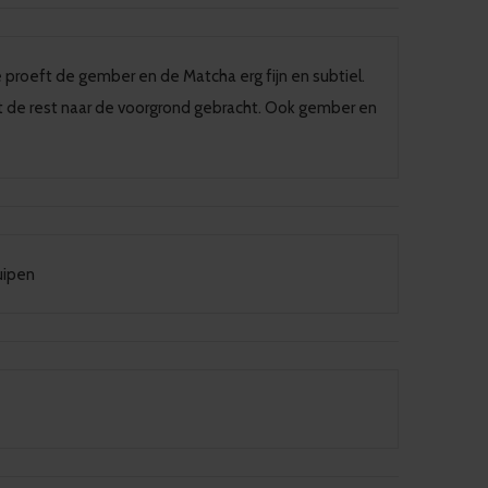
 proeft de gember en de Matcha erg fijn en subtiel.
t de rest naar de voorgrond gebracht. Ook gember en
uipen