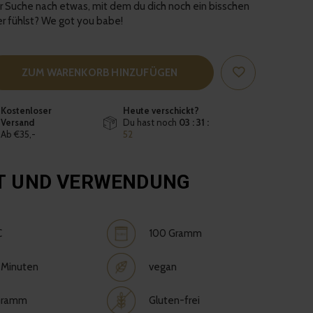
er Suche nach etwas, mit dem du dich noch ein bisschen
ler fühlst? We got you babe!
ZUM WARENKORB HINZUFÜGEN
Kostenloser
Heute verschickt?
Versand
Du hast noch
03 : 31 :
Ab €35,-
51
T UND VERWENDUNG
C
100 Gramm
3 Minuten
vegan
 Gramm
Gluten-frei