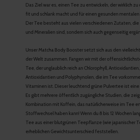
Das Ziel war es, einen Tee zu entwickeln, der wirklich zu
fit und schlank macht und für einen gesunden mentalen 
Der Tee besteht aus vielen verschiedenen Zutaten, die 
und Mineralien sind, sondern sich auch gegenseitig ergä
Unser Matcha Body Booster setzt sich aus den vielleic
der Welt zusammen. Fangen wir mit der offensichtlichste
Tee, der unglaublich reich an Chlorophyll, Antioxidanti
Antioxidantien und Polyphynolen, die im Tee vorkommen
Vitaminen ist. Dieser leuchtend grüne Pulvertee ist eine
Es gibt mehrere öffentlich zugängliche Studien, die zei
Kombination mit Koffein, das natürlicherweise im Tee en
Stoffwechsel haben kann! Wenn du 8 bis 12 Wochen lang j
Tee aus einer blutgrünen Teepflanze (wie japanischer T
erheblichen Gewichtsunterschied feststellen.