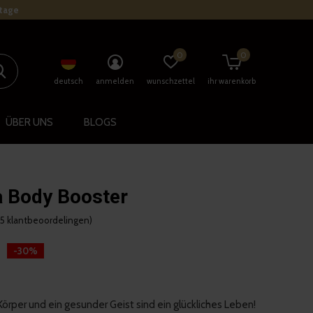
stage
0
0
deutsch
anmelden
wunschzettel
ihr warenkorb
ÜBER UNS
BLOGS
 Body Booster
15 klantbeoordelingen)
-30%
Körper und ein gesunder Geist sind ein glückliches Leben!