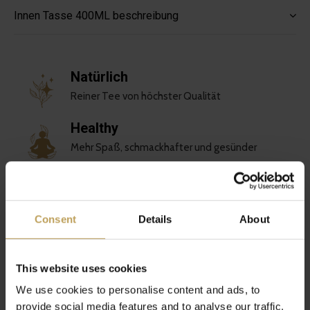
Innen Tasse 400ML beschreibung
Natürlich
Reiner Tee von höchster Qualität
Healthy
Mehr Spaß, schmackhafter und gesünder
Nachhaltig
Liebe für dich und den Planeten
Consent
Details
About
Einzigartig
Spezielle Teemischungen
This website uses cookies
We use cookies to personalise content and ads, to
Bewertungen
provide social media features and to analyse our traffic.