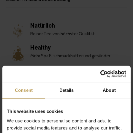
Natürlich
Reiner Tee von höchster Qualität
Healthy
Mehr Spaß, schmackhafter und gesünder
Nachhaltig
Liebe für dich und den Planeten
Consent
Details
About
Einzigartig
Spezielle Teemischungen
This website uses cookies
We use cookies to personalise content and ads, to
Bewertungen
provide social media features and to analyse our traffic.
0
/ 5