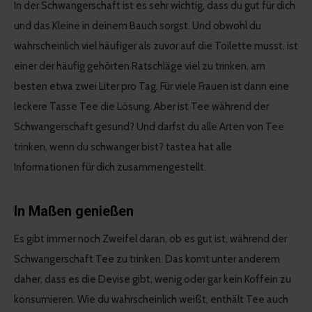
In der Schwangerschaft ist es sehr wichtig, dass du gut für dich
und das Kleine in deinem Bauch sorgst. Und obwohl du
wahrscheinlich viel häufiger als zuvor auf die Toilette musst, ist
einer der häufig gehörten Ratschläge viel zu trinken, am
besten etwa zwei Liter pro Tag. Für viele Frauen ist dann eine
leckere Tasse Tee die Lösung. Aber ist Tee während der
Schwangerschaft gesund? Und darfst du alle Arten von Tee
trinken, wenn du schwanger bist? tastea hat alle
Informationen für dich zusammengestellt.
In Maßen genießen
Es gibt immer noch Zweifel daran, ob es gut ist, während der
Schwangerschaft Tee zu trinken. Das komt unter anderem
daher, dass es die Devise gibt, wenig oder gar kein Koffein zu
konsumieren. Wie du wahrscheinlich weißt, enthält Tee auch