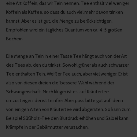
eine Art Koffein, das wir Tein nennen. Tee enthält viel weniger
Koffein als Kaffee, so dass du auch viel mehr davon trinken
kannst. Aber es ist gut, die Menge zu berücksichtigen.
Empfohlen wird ein tägliches Quantum von ca. 4-5 großen
Bechern.
Die Menge an Tein in einer Tasse Tee hängt auch von der Art
des Tees ab, den du trinkst. Sowohl grüner als auch schwarzer
Tee enthalten Tein. Weißer Tee auch, aber viel weniger. Er ist
also von diesen dreien die ‘bessere’ Wahl während der
Schwangerschaft. Noch klüger ist es, auf Kräutertee
umzusteigen: der ist teinfrei. Aber pass bitte gut auf, denn
von einigen Arten von Kräutertee wird abgeraten. So kann zum
Beispiel Süßholz-Tee den Blutdruck erhöhen und Salbei kann
Krämpfe in der Gebärmutter verursachen.