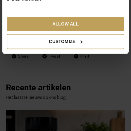
Ben jij enthousiast geworden over rooibosthee?
Ontdek dan
hier alle onze rooibos theeblends.
ALLOW ALL
CUSTOMIZE
Share
Tweet
Pin it
Recente artikelen
Het laatste nieuws op ons blog