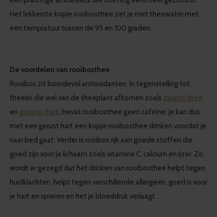
een prachtige amberkleur die ook nog eens heel gezond is.
Het lekkerste kopje rooibosthee zet je met theewater met
een tempratuur tussen de 95 en 100 graden.
De voordelen van rooibosthee
Rooibos zit boordevol antioxidanten. In tegenstelling tot
theeën die wel van de theeplant afkomen zoals
zwarte thee
en
groene thee
, bevat rooibosthee geen cafeïne. Je kan dus
met een gerust hart een kopje rooibosthee drinken voordat je
naar bed gaat. Verder is rooibos rijk aan goede stoffen die
goed zijn voor je lichaam zoals vitamine C, calcium en ijzer. Zo
wordt er gezegd dat het drinken van rooibosthee helpt tegen
huidklachten, helpt tegen verschillende allergieën, goed is voor
je hart en spieren en het je bloeddruk verlaagt.