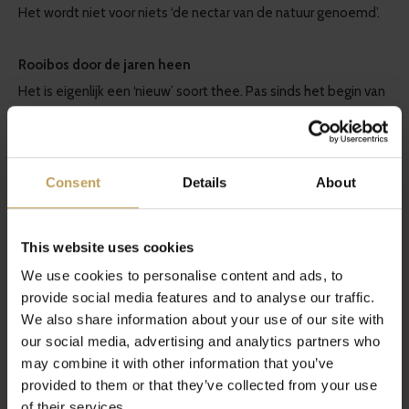
Het wordt niet voor niets ‘de nectar van de natuur genoemd’.
Rooibos door de jaren heen
Het is eigenlijk een ‘nieuw’ soort thee. Pas sinds het begin van
ste
de 20
eeuw kennen we hier rooibos. Maar het wordt al
jarenlang gedronken door de oorspronkelijke bewoners van
het gebied rond Kaap in Zuid-Afrika, de KhoiSan. Sinds enkele
Consent
Details
About
jaren hebben zij dan ook het recht gekregen om 1,5% van de
opbrengst te krijgen van rooibos. Hierdoor worden ze ook wel
This website uses cookies
de ‘hoeders van rooibos’ genoemd.
We use cookies to personalise content and ads, to
provide social media features and to analyse our traffic.
Sinds kort heeft rooibos een beschermde
We also share information about your use of our site with
oorsprongsbenaming in de Europese Unie. Dit betekent dat
our social media, advertising and analytics partners who
rooibos dat geproduceerd is in Zuid-Afrika alleen zo genoemd
may combine it with other information that you’ve
provided to them or that they’ve collected from your use
mag worden in de EU.
of their services.