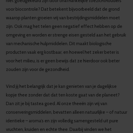
niet goedgekeurd zijn door onafhankelijke toezichthouders
voor biocontrole? Dat betekent bijvoorbeeld dat de grond
waarop planten groeien vrij van bestrijdingsmiddelen moet
zijn. Ook mag het telen geen negatief effect hebben op de
omgeving en worden er strenge eisen gesteld aan het gebruik
van mechanische hulpmiddelen. Dit maakt biologische
producten vaak erg kostbaar, en hoewel het zeker beter is
voor het milieu, is er geen bewijs dat ze hierdoor ook beter
zouden zijn voor de gezondheid.
Vind jij het belangrijk dat je kan genieten van je dagelijkse
kopje thee zonder dat dat ten koste gaat van de planeet?
Dan zit je bij tastea goed. Al onze theeën zijn vrij van
conserveringsmiddelen, bevatten alleen natuurlijke – of natuur
identieke – aroma’s en zijn volledig samengesteld uit pure
vruchten, kruiden en echte thee. Daarbij vinden we het