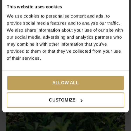
betekent automatisering niet direct ook een betere kwaliteit.
This website uses cookies
Daarom gaan we niet voor de scherpste prijs, maar voor de
We use cookies to personalise content and ads, to
beste kwaliteit. Die bereiken we alleen door de boeren een
provide social media features and to analyse our traffic.
eerlijke prijs te betalen voor de thee en ingrediënten die
We also share information about your use of our site with
uiteindelijk in jouw tastea-blend terechtkomen. Het maken
our social media, advertising and analytics partners who
van thee kost ontzettend veel tijd, en daar moet gewoon een
may combine it with other information that you’ve
provided to them or that they’ve collected from your use
eerlijke prijs voor betaald worden.
of their services.
ALLOW ALL
CUSTOMIZE