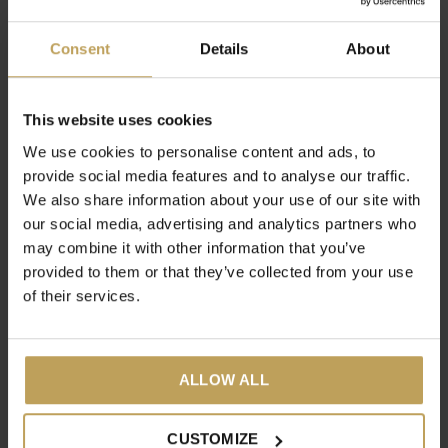
Klop in een aparte kom de eidooiers met de suiker
bleek en romig. Giet een klein scheutje van de warme
Consent
Details
About
tastea-room bij de eieren en roer goed door (familie
maken). Giet daarna alles terug in de pan.
This website uses cookies
Verwarm het mengsel op laag vuur en blijf roeren tot het
We use cookies to personalise content and ads, to
vla-dikte krijgt (laat het niet koken, anders schift het ei!).
provide social media features and to analyse our traffic.
Laat deze ijsbasis door en door koud worden in de
We also share information about your use of our site with
koelkast.
our social media, advertising and analytics partners who
Draai het mengsel in de ijsmachine tot een romig ijs.
may combine it with other information that you’ve
provided to them or that they’ve collected from your use
of their services.
Share
Tweet
Pin it
ALLOW ALL
CUSTOMIZE