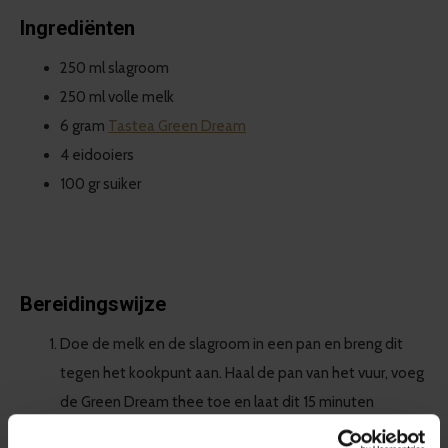
Ingrediënten
250 ml slagroom
250 ml volle melk
6 gram
Tastea Green Dream
4 eidooiers
100 gr suiker
Bereidingswijze
Doe de melk en de slagroom in een pan en breng dit
tegen het kookpunt aan. Haal de pan van het vuur, voeg
de Green Dream thee toe en laat dit 15 minuten
afgedekt trekken. Zeef de thee er daarna goed uit.