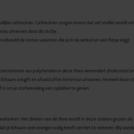
atuurlijke cathecinen. Cathecinen zorgen ervoor dat vet sneller wordt
etes afnemen door dit stofje.
jvoorbeeld de icetea varianten die je in de winkel uit een flesje krijgt.
concentratie van polyfenolen in deze thee vermindert cholesterol 
t lichaam ontgift en afvalstoffen beter kan afvoeren. Hoewel deze st
is om je stofwisseling een opkikker te geven.
edronken. Het drinken van de thee wordt in deze streken gezien als 
 je lichaam veel energie nodig heeft om het te verteren. (Bij voeds