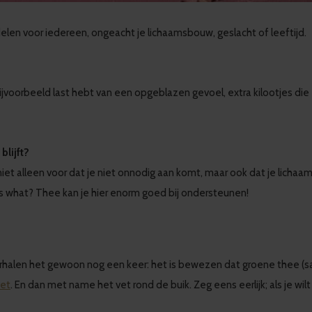
elen voor iedereen, ongeacht je lichaamsbouw, geslacht of leeftijd.
je bijvoorbeeld last hebt van een opgeblazen gevoel, extra kilootjes 
blijft?
r niet alleen voor dat je niet onnodig aan komt, maar ook dat je lic
ss what? Thee kan je hier enorm goed bij ondersteunen!
erhalen het gewoon nog een keer: het is bewezen dat groene thee 
vet
. En dan met name het vet rond de buik. Zeg eens eerlijk; als je wil