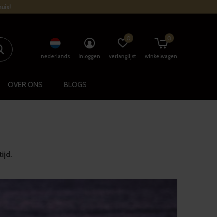
uis!
0
0
nederlands
inloggen
verlanglijst
winkelwagen
OVER ONS
BLOGS
ijd.