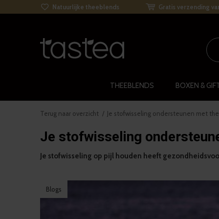
Natuurlijke theeblends
Gratis verzending va
THEEBLENDS
BOXEN & GIF
Terug naar overzicht
Je stofwisseling ondersteunen met th
Je stofwisseling ondersteun
Je stofwisseling op pijl houden heeft gezondheidsvoo
Blogs