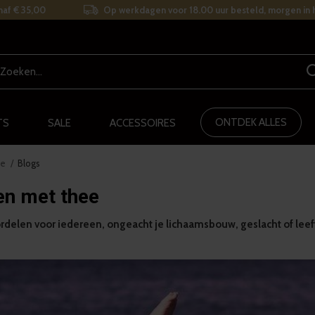
naf € 35,00
Op werkdagen voor 18.00 uur besteld, morgen in h
ONTDEK ALLES
TS
SALE
ACCESSOIRES
ee
Blogs
en met thee
rdelen voor iedereen, ongeacht je lichaamsbouw, geslacht of leeft