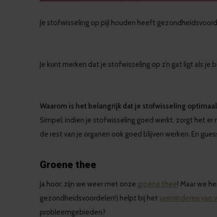
Je stofwisseling op pijl houden heeft gezondheidsvoord
Je kunt merken dat je stofwisseling op z’n gat ligt als 
Waarom is het belangrijk dat je stofwisseling optimaal 
Simpel: indien je stofwisseling goed werkt, zorgt het e
de rest van je organen ook goed blijven werken. En gue
Groene thee
Ja hoor, zijn we weer met onze
groene thee
! Maar we h
gezondheidsvoordelen!) helpt bij het
verminderen van 
probleemgebieden?