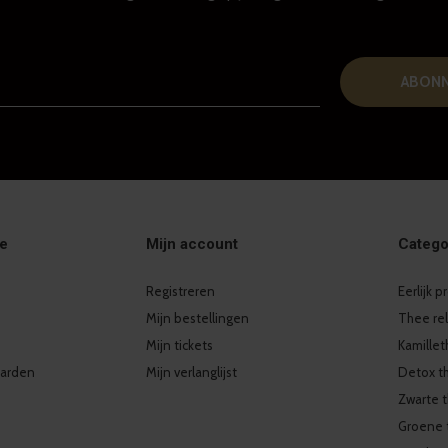
ABON
ie
Mijn account
Catego
Registreren
Eerlijk 
Mijn bestellingen
Thee re
Mijn tickets
Kamille
arden
Mijn verlanglijst
Detox t
Zwarte 
Groene 