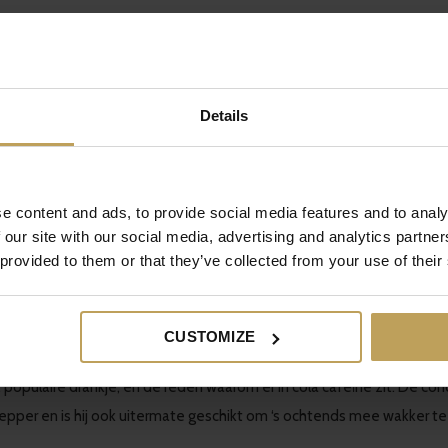
len voor je gezondheid. In Zuid-Amerika wordt het bijvoorbeeld ge
Details
e content and ads, to provide social media features and to analy
n te smeren. De lycium barbarum, de plant waar goji bessen van kom
 our site with our social media, advertising and analytics partn
or zijn slankmakende werking. Uit onderzoek is gebleken dat de stof
 provided to them or that they’ve collected from your use of their
 een placebo groep.
CUSTOMIZE
het populaire drankje, en de reden waarom er in cola cafeïne zit. De co
epper en is hij ook uitermate geschikt om ‘s ochtends mee wakker te w