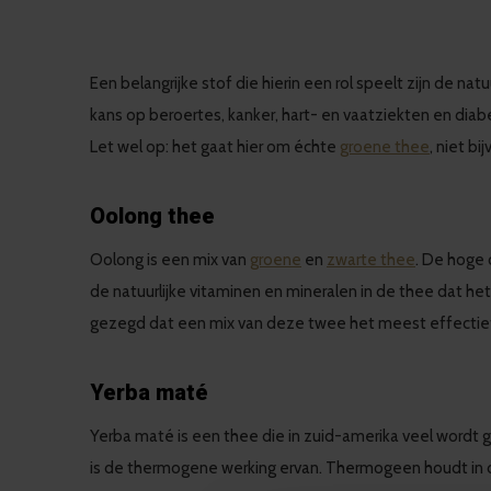
Een belangrijke stof die hierin een rol speelt zijn de n
kans op beroertes, kanker, hart- en vaatziekten en diab
Let wel op: het gaat hier om échte
groene thee
, niet bi
Oolong thee
Oolong is een mix van
groene
en
zwarte thee
. De hoge 
de natuurlijke vitaminen en mineralen in de thee dat he
gezegd dat een mix van deze twee het meest effectief 
Yerba maté
Yerba maté is een thee die in zuid-amerika veel wordt g
is de thermogene werking ervan. Thermogeen houdt in dat