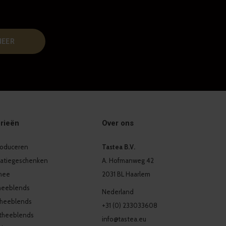
NEER
rieën
Over ons
produceren
Tastea B.V.
latiegeschenken
A. Hofmanweg 42
thee
2031 BL Haarlem
heeblends
Nederland
theeblends
+31 (0) 233033608
theeblends
info@tastea.eu