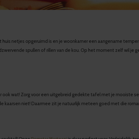
et huis netjes opgeruimd is en je woonkamer een aangename temperatu
ndzwervende spullen of rillen van de kou. Op het moment zelf wil j
 ook wat! Zorg voor een uitgebreid gedekte tafel met je mooiste ser
 de kaarsen niet! Daarmee zit je natuurlijk meteen goed met die roma