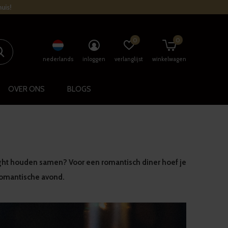
uis!
0
0
nederlands
inloggen
verlanglijst
winkelwagen
OVER ONS
BLOGS
 night houden samen? Voor een romantisch diner hoef je
e romantische avond.