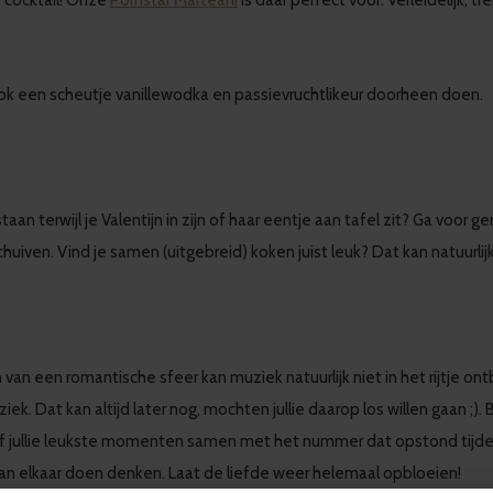
cocktail! Onze
Pornstar Marteani
is daar perfect voor. Verleidelijk, 
ijk ook een scheutje vanillewodka en passievruchtlikeur doorheen doen.
taan terwijl je Valentijn in zijn of haar eentje aan tafel zit? Ga voor g
uiven. Vind je samen (uitgebreid) koken juist leuk? Dat kan natuurlijk
van een romantische sfeer kan muziek natuurlijk niet in het rijtje o
ek. Dat kan altijd later nog, mochten jullie daarop los willen gaan ;)
ef jullie leukste momenten samen met het nummer dat opstond tijdens 
an elkaar doen denken. Laat de liefde weer helemaal opbloeien!