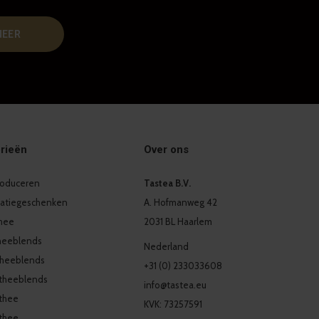
NEER
rieën
Over ons
produceren
Tastea B.V.
latiegeschenken
A. Hofmanweg 42
thee
2031 BL Haarlem
heeblends
Nederland
theeblends
+31 (0) 233033608
theeblends
info@tastea.eu
thee
KVK: 73257591
thee