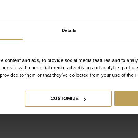
tje)
sageolie, mooie nieuwe lingerie, een toy om samen uit te proberen
Details
vuur en vlam te zetten!
e content and ads, to provide social media features and to analy
 our site with our social media, advertising and analytics partn
sche diner, dus zet die telefoon uit! Neem de tijd voor elkaar zodat j
 provided to them or that they’ve collected from your use of their
CUSTOMIZE
ze Franse macarons de l’amour met aardbeien en groene thee vulling zi