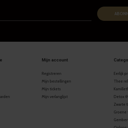
ABON
ie
Mijn account
Catego
Registreren
Eerlijk 
Mijn bestellingen
Thee re
Mijn tickets
Kamille
arden
Mijn verlanglijst
Detox t
Zwarte 
Groene 
Gember
Oolong 