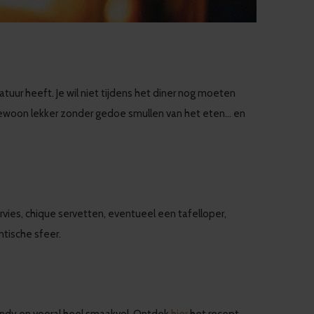
ur heeft. Je wil niet tijdens het diner nog moeten
e gewoon lekker zonder gedoe smullen van het eten… en
vies, chique servetten, eventueel een tafelloper,
ntische sfeer.