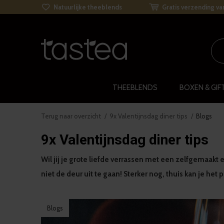
Natuurlijke theeblends
Gratis verzending va
THEEBLENDS
BOXEN & GIF
Terug naar overzicht
9x Valentijnsdag diner tips
Blogs
9x Valentijnsdag diner tips
Wil jij je grote liefde verrassen met een zelfgemaakt
niet de deur uit te gaan! Sterker nog, thuis kan je het 
Blogs