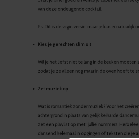
Start je diner goed en verras je
babe
met een sexy 
van deze ondeugende cocktail.
Ps. Dit is de virgin versie, maar je kan er natuurl
Kies je gerechten slim uit
Wil je het liefst niet te lang in de keuken moeten s
zodat je ze alleen nog maar in de oven hoeft te sch
Zet muziek op
Wat is romantiek zonder muziek? Voor het creëren 
achtergrond in plaats van gelijk keiharde dancemuzi
zet een playlist op met ‘jullie’ nummers. Herbele
dansend helemaal in opgingen of teksten die je a