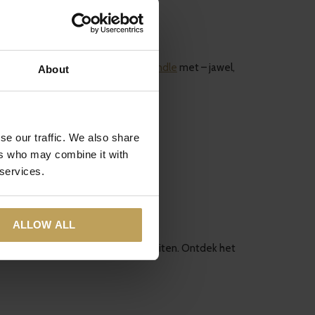
 in bed of onze
Charging my chi bundle
met – jawel,
About
se our traffic. We also share
ers who may combine it with
e kan opgaan in het moment.
 services.
ALLOW ALL
jn perfect om je diner mee af te sluiten. Ontdek het