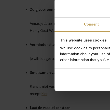
Zorg voor een verrassingselement (sexy cadeau
Verras je
lover
met een sexy cadeau! Denk aan mas
Consent
Horny Goat Weed - om jullie lichamen helemaal in 
This website uses cookies
Verminder afleidingen
We use cookies to personalis
information about your use of
Je wil niet gestoord worden tijdens jullie romanti
other information that you’ve
Smul samen van een sexy toetje
Frans is niet voor niets de taal van de liefde! De
recept
hier
.
Laat de vaat lekker staan