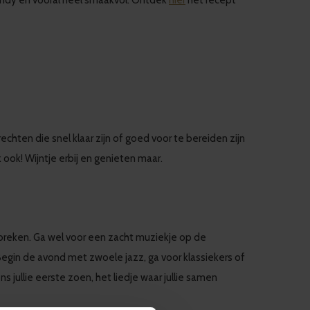
trendy en vooral heel smaakvol. Ontdek
hier
het recept
erechten die snel klaar zijn of goed voor te bereiden zijn
 ook! Wijntje erbij en genieten maar.
ntbreken. Ga wel voor een zacht muziekje op de
. Begin de avond met zwoele jazz, ga voor klassiekers of
jullie eerste zoen, het liedje waar jullie samen