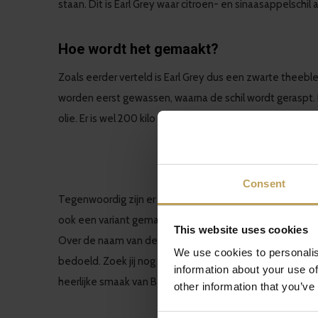
staan. Dit is Earl Grey waar citroen- en sinaasappelsch
Hoe wordt het gemaakt?
Zoals eerder verteld is Earl Grey dus een zwarte theeb
worden eerst gewassen, waarna de schil wordt geraspt.
olie. Er is wel 200 kilo aan Bergamotvruchten nodig voor 
Consent
Tegenwoordig zijn er veel verschillende soorten Early
ook een variant gemaakt; namelijk de Silver Fox! Een wit
This website uses cookies
Over de naam van de Silver Fox is ook goed nagedacht. 
We use cookies to personalis
bedoeld. Zoek jij nog een cadeautje voor een charmante,
information about your use of
heerlijke smaak van Bergamot!
other information that you’ve