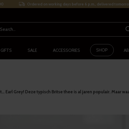
00
Ordered on working days before 6 p.m., delivered tomorro
SHOP
 GIFTS
SALE
ACCESSORIES
AB
 Earl Grey! Deze typisch Britse thee is al jaren populair. Maar waa