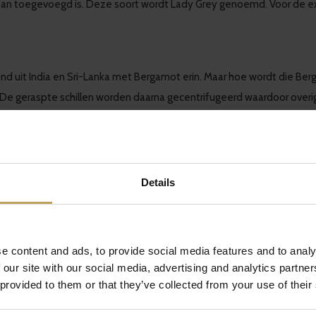
il aan toegevoegd is. Deze soort wordt Lady Grey genoemd. Voor de e
lend uit India en Sri-Lanka met Bergamot erin. Maar hoe wordt die B
 De geraspte schillen worden daarna gecentrifugeerd waardoor over
1 liter olie! De olie wordt vervolgens toegevoegd aan de zwarte thee.
Details
 Grey thee en wordt de naam vooral gegeven aan de thee als deze e
te en groene thee met Ginseng en Bergamot. En het leukste van allema
Met de term silver foxes worden namelijk charmante, charismatische
e content and ads, to provide social media features and to analy
 charismatische man met misschien al wat zilveren lokken;)? Get the
 our site with our social media, advertising and analytics partn
 provided to them or that they’ve collected from your use of their