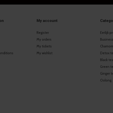
on
My account
Catego
Register
Eerlijk 
My orders
Business
My tickets
Chamomi
onditions
My wishlist
Detox t
Black te
Green t
Ginger t
Oolong