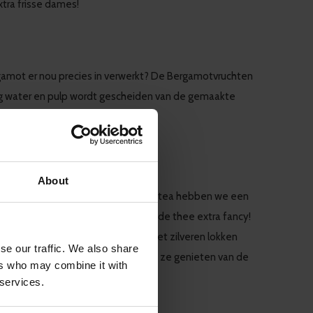
xtra frisse dames!
ergamot er nou precies in verwerkt? De Bergamotvruchten
ig water en pulp wordt gescheiden van de gemaakte
 En tada, Earl Grey thee!
About
en smaak heeft van Bergamot. Bij tastea hebben we een
al... stukjes bladzilver! Dit maakt de thee extra fancy!
 en een tikkeltje oudere mannen met zilveren lokken
se our traffic. We also share
m the Silver Fox van tastea en laat ze genieten van de
ers who may combine it with
 services.