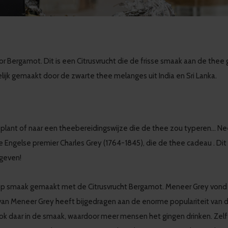
r Bergamot. Dit is een Citrusvrucht die de frisse smaak aan de thee
kelijk gemaakt door de zwarte thee melanges uit India en Sri Lanka.
lant of naar een theebereidingswijze die de thee zou typeren... Nee.
de Engelse premier Charles Grey (1764-1845), die de thee cadeau . Dit
 geven!
op smaak gemaakt met de Citrusvrucht Bergamot. Meneer Grey vond 
n Meneer Grey heeft bijgedragen aan de enorme populariteit van de
el ook daar in de smaak, waardoor meer mensen het gingen drinken. Z