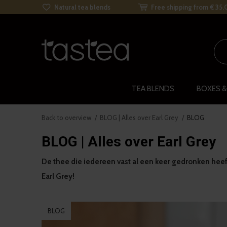
Natural tea blends
Free shipping from € 35.
TEA BLENDS
BOXES &
Back to overview
BLOG | Alles over Earl Grey
BLOG
BLOG | Alles over Earl Grey
De thee die iedereen vast al een keer gedronken heeft…
Earl Grey!
BLOG