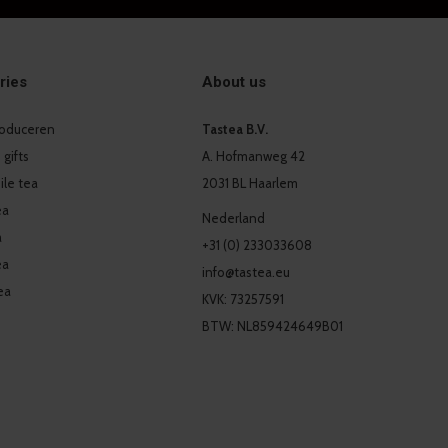
ries
About us
produceren
Tastea B.V.
 gifts
A. Hofmanweg 42
le tea
2031 BL Haarlem
ea
Nederland
a
+31 (0) 233033608
ea
info@tastea.eu
ea
KVK: 73257591
BTW: NL859424649B01