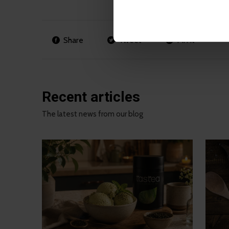
Share
Tweet
Pin it
Recent articles
The latest news from our blog