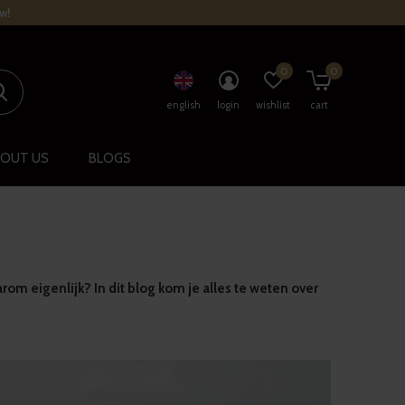
w!
0
0
english
login
wishlist
cart
OUT US
BLOGS
rom eigenlijk? In dit blog kom je alles te weten over