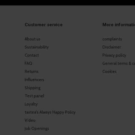
Customer service
More informati
About us
complaints
Sustainability
Disclaimer
Contact
Privacy policy
FAQ
General terms & c
Returns
Cookies
Influencers
Shipping
Test panel
Loyalty
tastea's Always Happy Policy
Video
Job Openings