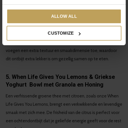
kaneel, suiker en boter, en garneer ze met geroosterde
walnoten voor een extra crunch. Een klein beetje glazuur
ALLOW ALL
maakt de broodjes af.
CUSTOMIZE
De warme, kruidige smaken van de chai passen perfect bij de
zoete, rijke smaak van de kaneelbroodjes. De walnoten
voegen een extra textuur en smaakdimensie toe, waardoor
dit ontbijt extra lekker is om gezellig samen op te eten.
5. When Life Gives You Lemons & Griekse
Yoghurt
Bowl met Granola en Honing
Een verfrissende groene thee met citroen, zoals onze When
Life Gives You Lemons, brengt een verkwikkende en levendige
smaak met zich mee. De frisheid van de citrus is perfect voor
een ochtendontbijt dat je geliefde energie geeft voor de rest