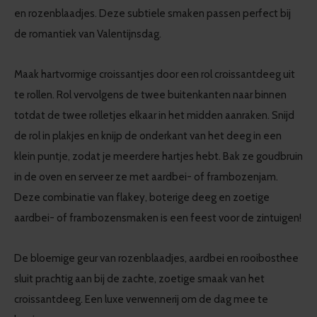
en rozenblaadjes. Deze subtiele smaken passen perfect bij
de romantiek van Valentijnsdag.
Maak hartvormige croissantjes door een rol croissantdeeg uit
te rollen. Rol vervolgens de twee buitenkanten naar binnen
totdat de twee rolletjes elkaar in het midden aanraken. Snijd
de rol in plakjes en knijp de onderkant van het deeg in een
klein puntje, zodat je meerdere hartjes hebt. Bak ze goudbruin
in de oven en serveer ze met aardbei- of frambozenjam.
Deze combinatie van flakey, boterige deeg en zoetige
aardbei- of frambozensmaken is een feest voor de zintuigen!
De bloemige geur van rozenblaadjes, aardbei en rooibosthee
sluit prachtig aan bij de zachte, zoetige smaak van het
croissantdeeg. Een luxe verwennerij om de dag mee te