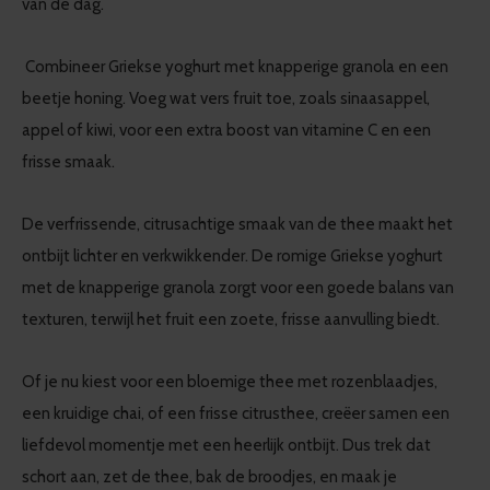
van de dag.
Combineer Griekse yoghurt met knapperige granola en een
beetje honing. Voeg wat vers fruit toe, zoals sinaasappel,
appel of kiwi, voor een extra boost van vitamine C en een
frisse smaak.
De verfrissende, citrusachtige smaak van de thee maakt het
ontbijt lichter en verkwikkender. De romige Griekse yoghurt
met de knapperige granola zorgt voor een goede balans van
texturen, terwijl het fruit een zoete, frisse aanvulling biedt.
Of je nu kiest voor een bloemige thee met rozenblaadjes,
een kruidige chai, of een frisse citrusthee, creëer samen een
liefdevol momentje met een heerlijk ontbijt. Dus trek dat
schort aan, zet de thee, bak de broodjes, en maak je