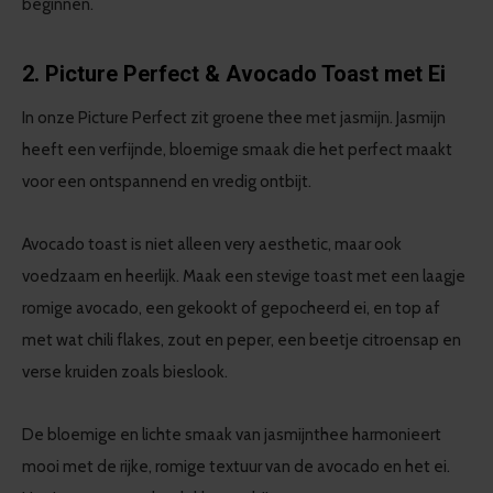
beginnen.
2. Picture Perfect & Avocado Toast met Ei
In onze Picture Perfect zit groene thee met jasmijn. Jasmijn
heeft een verfijnde, bloemige smaak die het perfect maakt
voor een ontspannend en vredig ontbijt.
Avocado toast is niet alleen very aesthetic, maar ook
voedzaam en heerlijk. Maak een stevige toast met een laagje
romige avocado, een gekookt of gepocheerd ei, en top af
met wat chili flakes, zout en peper, een beetje citroensap en
verse kruiden zoals bieslook.
De bloemige en lichte smaak van jasmijnthee harmonieert
mooi met de rijke, romige textuur van de avocado en het ei.