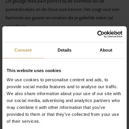
De geurige thee past perfect bij de zoetheid van de
pannenkoekjes en de frisse zure bessen. Het zorgt voor een
harmonie van geuren en smaken die je geliefde zeker zal
waarderen.
4. Chai Of The Tiger & Kaneelbroodjes met
Consent
Details
About
walnoot
De Chai Of The Tiger is een kruidige, verwarmende thee die
This website uses cookies
zijn oorsprong vindt in India. De combinatie van specerijen
We use cookies to personalise content and ads, to
zoals kaneel, kardemom, gember en kruidnagel geeft de thee
provide social media features and to analyse our traffic.
een rijke, opbeurende smaak. Ideaal is voor een
We also share information about your use of our site with
Valentijnsontbijt, zeker in combinatie met een lekker warm
our social media, advertising and analytics partners who
kaneelbroodje.
may combine it with other information that you’ve
provided to them or that they’ve collected from your use
of their services.
Serveer zelfgemaakte kaneelbroodjes, rijkelijk gevuld met