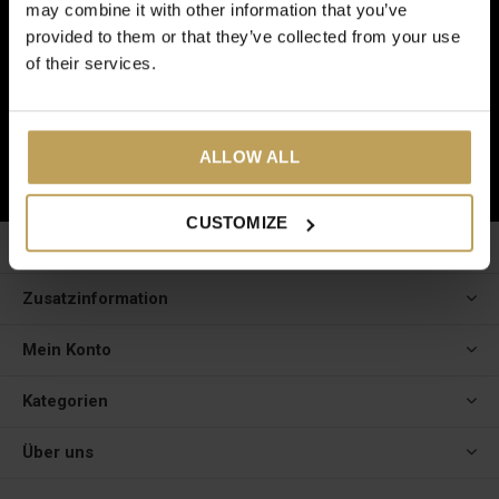
Jetzt anmelden für unseren
may combine it with other information that you’ve
provided to them or that they’ve collected from your use
Newsletter
of their services.
Und erhalten Sie 5 € Rabatt auf Ihre nächste Bestellung!
ALLOW ALL
ABONNIEREN
CUSTOMIZE
Kundendienst
Zusatzinformation
Mein Konto
Kategorien
Über uns