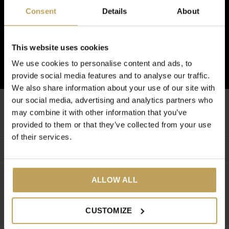
Newsletter
Consent
Details
About
Und erhalten Sie 5 € Rabatt auf Ihre nächste Bestellung!
This website uses cookies
ABONNIEREN
We use cookies to personalise content and ads, to
provide social media features and to analyse our traffic.
We also share information about your use of our site with
our social media, advertising and analytics partners who
Kundendienst
may combine it with other information that you’ve
Zusatzinformation
provided to them or that they’ve collected from your use
of their services.
Mein Konto
Kategorien
ALLOW ALL
Über uns
CUSTOMIZE
RUF UNS AN
EMAIL UNS