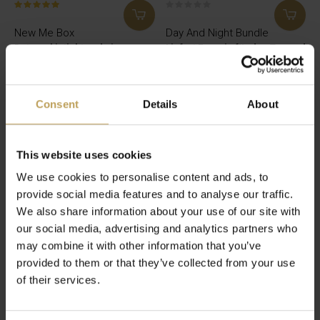
New Me Box
Day And Night Bundle
Detox, skintight und eine
Liefert Energie für den Tag und
Teebecher
Entspannung für die Nacht
€54,95
€39,95
Consent
Details
About
This website uses cookies
We use cookies to personalise content and ads, to
provide social media features and to analyse our traffic.
We also share information about your use of our site with
our social media, advertising and analytics partners who
may combine it with other information that you’ve
provided to them or that they’ve collected from your use
of their services.
The Best Sleep Tea
Bundle
Für Ruhe, Entspannung und