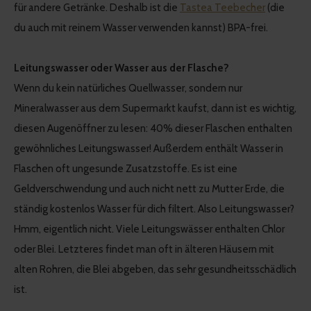
für andere Getränke. Deshalb ist die
Tastea Teebecher
(die
du auch mit reinem Wasser verwenden kannst) BPA-frei.
Leitungswasser oder Wasser aus der Flasche?
Wenn du kein natürliches Quellwasser, sondern nur
Mineralwasser aus dem Supermarkt kaufst, dann ist es wichtig,
diesen Augenöffner zu lesen: 40% dieser Flaschen enthalten
gewöhnliches Leitungswasser! Außerdem enthält Wasser in
Flaschen oft ungesunde Zusatzstoffe. Es ist eine
Geldverschwendung und auch nicht nett zu Mutter Erde, die
ständig kostenlos Wasser für dich filtert. Also Leitungswasser?
Hmm, eigentlich nicht. Viele Leitungswässer enthalten Chlor
oder Blei. Letzteres findet man oft in älteren Häusern mit
alten Rohren, die Blei abgeben, das sehr gesundheitsschädlich
ist.