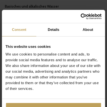
Basisches und alkalisches Wasser
Der pH-Wert, oder Säuregrad, misst, wie sauer (alkalisch) oder
basisch Wasser ist. Neutrales Wasser hat einen pH-Wert von 7.
Je höher die Zahl, desto alkalischer und gesünder ist es.
Consent
Details
About
Zumindest behaupten das viele Gesundheitsgurus. Sie sagen,
dass dein Wasser so alkalisch wie möglich sein sollte, ebenso
This website uses cookies
wie die Produkte, die du isst. Zucker ist alkalisch und die
We use cookies to personalise content and ads, to
meisten Gemüsesorten sind basisch. Es hängt davon ab, wo
provide social media features and to analyse our traffic.
du wohnst, wie basisch Leitungswasser tatsächlich ist.
We also share information about your use of our site with
our social media, advertising and analytics partners who
Beste Alternative: Wasserfilter
may combine it with other information that you’ve
provided to them or that they’ve collected from your use
of their services.
Die beste Alternative zu natürlichem Quellwasser ist
gefiltertes Wasser. Er entfernt viele Schadstoffe aus dem
Wasser und manche Filter fügen dem Wasser sogar gesunde