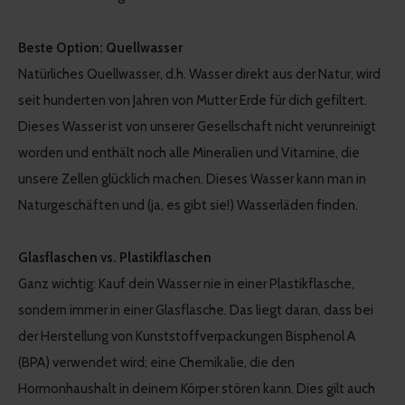
Beste Option: Quellwasser
Natürliches Quellwasser, d.h. Wasser direkt aus der Natur, wird
seit hunderten von Jahren von Mutter Erde für dich gefiltert.
Dieses Wasser ist von unserer Gesellschaft nicht verunreinigt
worden und enthält noch alle Mineralien und Vitamine, die
unsere Zellen glücklich machen. Dieses Wasser kann man in
Naturgeschäften und (ja, es gibt sie!) Wasserläden finden.
Glasflaschen vs. Plastikflaschen
Ganz wichtig: Kauf dein Wasser nie in einer Plastikflasche,
sondern immer in einer Glasflasche. Das liegt daran, dass bei
der Herstellung von Kunststoffverpackungen Bisphenol A
(BPA) verwendet wird; eine Chemikalie, die den
Hormonhaushalt in deinem Körper stören kann. Dies gilt auch