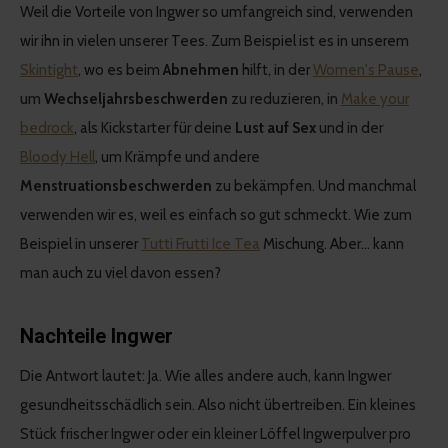
Weil die Vorteile von Ingwer so umfangreich sind, verwenden
wir ihn in vielen unserer Tees. Zum Beispiel ist es in unserem
Skintight
, wo es beim
Abnehmen
hilft, in der
Women's Pause
,
um
Wechseljahrsbeschwerden
zu reduzieren, in
Make your
bedrock
, als Kickstarter für deine
Lust auf Sex
und in der
Bloody Hell
, um Krämpfe und andere
Menstruationsbeschwerden
zu bekämpfen. Und manchmal
verwenden wir es, weil es einfach so gut schmeckt. Wie zum
Beispiel in unserer
Tutti Frutti Ice Tea
Mischung. Aber... kann
man auch zu viel davon essen?
Nachteile Ingwer
Die Antwort lautet: Ja. Wie alles andere auch, kann Ingwer
gesundheitsschädlich sein. Also nicht übertreiben. Ein kleines
Stück frischer Ingwer oder ein kleiner Löffel Ingwerpulver pro