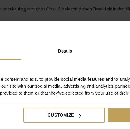
ke oder kaufe gefrorenes Obst. Gib sie mit deinen Eiswürfeln in den M
mischung und gieße dann den gekühlten Eistee darüber.
nzblättern toppen und deinen selbstgemachten Sommer-Slushy genieß
Details
ile deinen Eistee-Moment mit uns auf
Instagram
oder
Facebook
. Wer
e content and ads, to provide social media features and to analy
 our site with our social media, advertising and analytics partn
 provided to them or that they’ve collected from your use of their
CUSTOMIZE