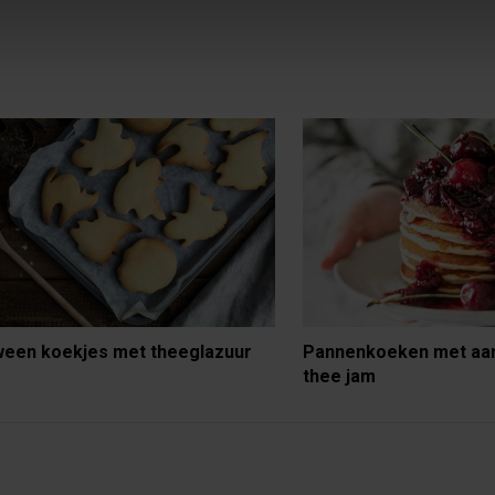
ween koekjes met theeglazuur
Pannenkoeken met aa
thee jam