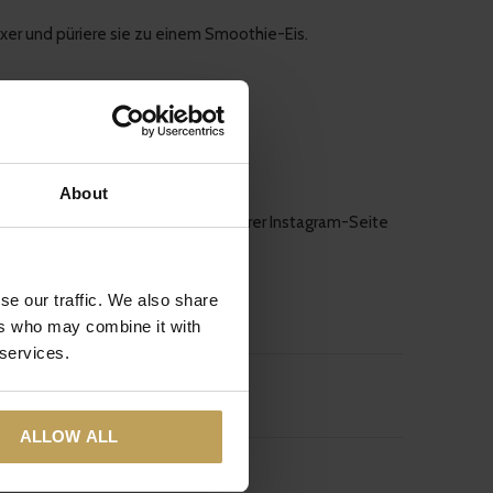
ixer und püriere sie zu einem Smoothie-Eis.
en!
About
 weiß, vielleicht wirst du ja auf unserer Instagram-Seite
se our traffic. We also share
ers who may combine it with
 services.
ALLOW ALL