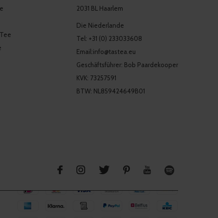
ee
2031 BL Haarlem
Die Niederlande
 Tee
Tel: +31 (0) 233033608
e
Email:
info@tastea.eu
Geschäftsführer: Bob Paardekooper
KVK: 73257591
BTW: NL859424649B01