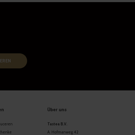
EREN
en
Über uns
oduceren
Tastea B.V.
chenke
A. Hofmanweg 42