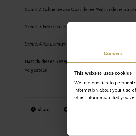
Schritt 2: Schneide das Obst deiner Wahl in kleine Stüc
Schritt 3: Fülle dein Glas bis zur Hälfte mit der Frucht
Schritt 4: Kurz umrühren und mit ein paar frischen Mi
Consent
Hast du dieses Rezept gemacht? Wir sind neugierig! Te
vorgestellt!
This website uses cookies
We use cookies to personalis
information about your use of
other information that you’ve
Share
Tweet
Pin it