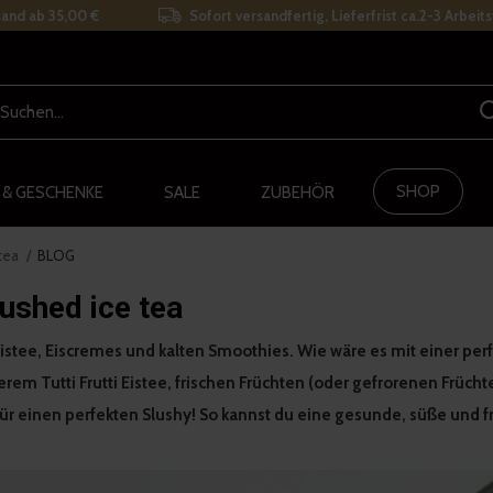
and ab 35,00 €
Sofort versandfertig, Lieferfrist ca.2-3 Arbeit
SHOP
 & GESCHENKE
SALE
ZUBEHÖR
 tea
BLOG
rushed ice tea
stee, Eiscremes und kalten Smoothies. Wie wäre es mit einer perfe
em Tutti Frutti Eistee, frischen Früchten (oder gefrorenen Früchten
r einen perfekten Slushy! So kannst du eine gesunde, süße und f