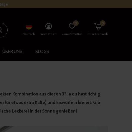
stage
0
0
deutsch
anmelden
wunschzettel
ihr warenkorb
ÜBER UNS
BLOGS
kten Kombination aus diesen 3? Ja du hast richtig
 für etwas extra Kälte) und Eiswürfeln kreiert. Gib
rische Leckerei in der Sonne genießen!