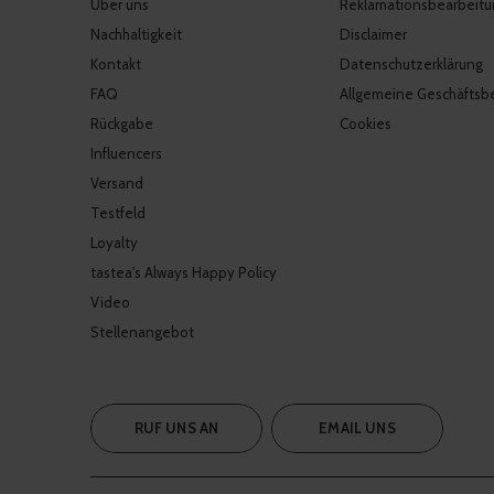
Über uns
Reklamationsbearbeitu
Nachhaltigkeit
Disclaimer
Kontakt
Datenschutzerklärung
FAQ
Allgemeine Geschäftsb
Rückgabe
Cookies
Influencers
Versand
Testfeld
Loyalty
tastea's Always Happy Policy
Video
Stellenangebot
RUF UNS AN
EMAIL UNS