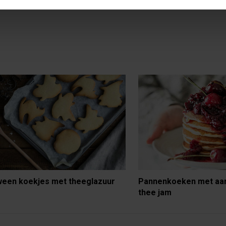
ween koekjes met theeglazuur
Pannenkoeken met aa
thee jam