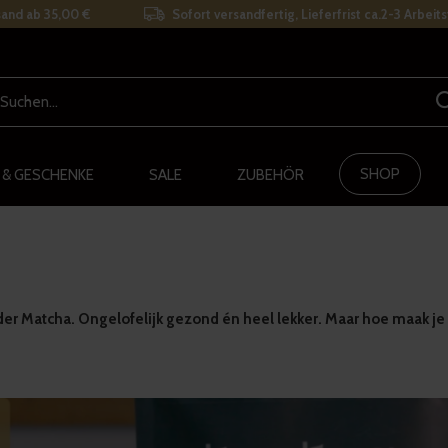
and ab 35,00 €
Sofort versandfertig, Lieferfrist ca.2-3 Arbeit
SHOP
 & GESCHENKE
SALE
ZUBEHÖR
er Matcha. Ongelofelijk gezond én heel lekker. Maar hoe maak j