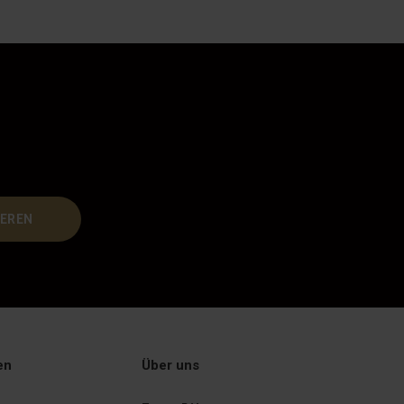
EREN
en
Über uns