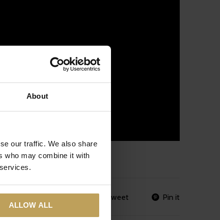
About
se our traffic. We also share
ers who may combine it with
 services.
Share
Tweet
Pin it
ALLOW ALL