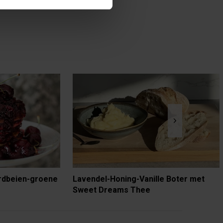
rdbeien-groene
Lavendel-Honing-Vanille Boter met
Sweet Dreams Thee