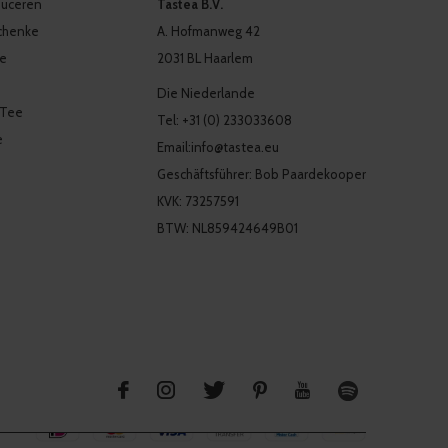
oduceren
Tastea B.V.
chenke
A. Hofmanweg 42
ee
2031 BL Haarlem
Die Niederlande
 Tee
Tel: +31 (0) 233033608
e
Email:
info@tastea.eu
Geschäftsführer: Bob Paardekooper
KVK: 73257591
BTW: NL859424649B01