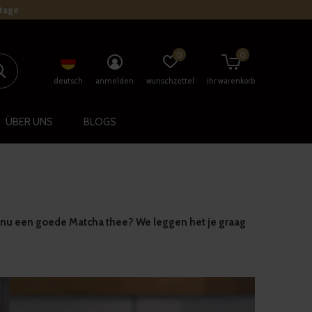
stage
0
0
deutsch
anmelden
wunschzettel
ihr warenkorb
ÜBER UNS
BLOGS
e nu een goede Matcha thee? We leggen het je graag