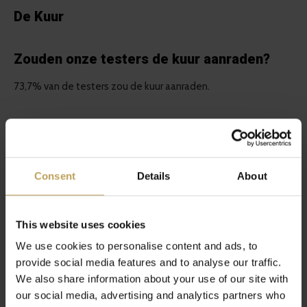
De Kuur
Zouden onze testers de kuur aanraden?
73,7% van de testers zou de kuur aanraden.
Debbie Plomp: “Omdat ik wel verschil merkte en er dus vanuit
gaat dat dat door de thee komt, omdat ik verder niets anders
heb gedaan. Daarnaast, ook al hou ik het schema niet
Consent
Details
About
makkelijk vol, wil dat niet zeggen dat dat ook voor een ander
geld.”
This website uses cookies
Miggy de Koning: “Het werkt. Punt. Haha nee het doet echt
We use cookies to personalise content and ads, to
provide social media features and to analyse our traffic.
veel goeds ook voor je darmen en daar heb ik echt veel
We also share information about your use of our site with
verbetering gezien.”
our social media, advertising and analytics partners who