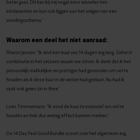
beter gaat. Dit kan bij mij nogal eens wisselen Ivm
intoleranties en kan ook liggen aan het volgen van een
voedingsschema.”
Waarom een deel het niet aanraad:
Sharon Jansen: “Ik vind een kuur van 14 dagen erg lang. Zeker in
combinatie in het seizoen waarin we zitten. Ik denk dat ik het
persoonlijk makkelijker en prettiger had gevonden om vol te
houden als ik deze kuur in de winter had gedaan. Nu had ik
vaak ook geen zin in thee.”
Loes Timmermans: “Ik vond de kuur te intensief om vol te
houden en heb dus weinig effect kunnen merken.”
De 14 Day Feel Good Bundle scoort over het algemeen erg