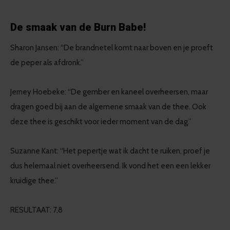
De smaak van de Burn Babe!
Sharon Jansen: “De brandnetel komt naar boven en je proeft
de peper als afdronk.”
Jerney Hoebeke: “De gember en kaneel overheersen, maar
dragen goed bij aan de algemene smaak van de thee. Ook
deze thee is geschikt voor ieder moment van de dag.”
Suzanne Kant: “Het pepertje wat ik dacht te ruiken, proef je
dus helemaal niet overheersend. Ik vond het een een lekker
kruidige thee.”
RESULTAAT: 7,8