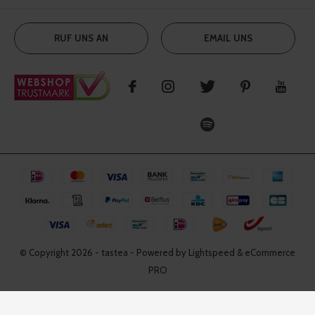
RUF UNS AN
EMAIL UNS
© Copyright
2026
- tastea - Powered by Lightspeed & eCommerce
PRO
Tastea
4.9
/
5
-
1332
Bewertungen