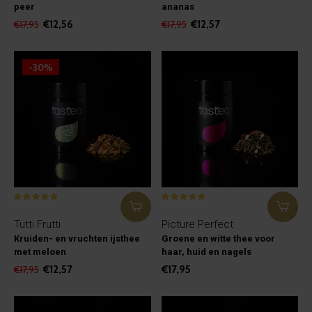
peer
ananas
€12,56
€12,57
€17,95
€17,95
-30%
Tutti Frutti
Picture Perfect
Kruiden- en vruchten ijsthee
Groene en witte thee voor
met meloen
haar, huid en nagels
€12,57
€17,95
€17,95