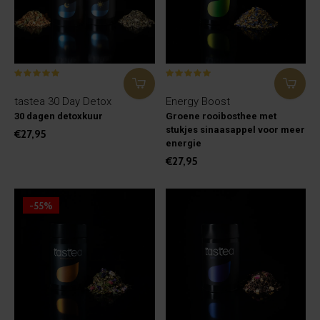
tastea 30 Day Detox
Energy Boost
30 dagen detoxkuur
Groene rooibosthee met
stukjes sinaasappel voor meer
€27,95
energie
€27,95
-55%