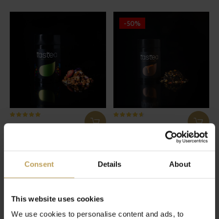
-50%
Pop 'N Chill
Naughty Caramel
Vruchtenthee met aardbei en
Zwarte thee met stukjes echte
popcorn
caramel
Consent
Details
About
€17,95
€8,98
€17,95
This website uses cookies
We use cookies to personalise content and ads, to