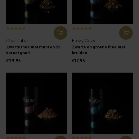
Chai Dubai
Frozy Cozy
Zwarte thee met munt en 23
Zwarte en groene thee met
karaat goud
kruiden
€29,95
€17,95