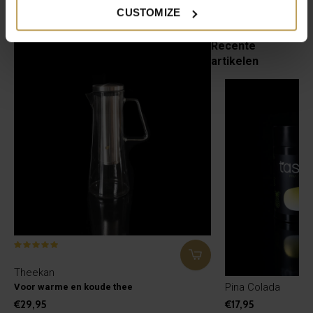
Handige to-go theebeker
Heerlijke theeglazen
CUSTOMIZE
€19,95
€12,49
€24,95
Recente
artikelen
Theekan
Pina Colada
Voor warme en koude thee
€29,95
€17,95