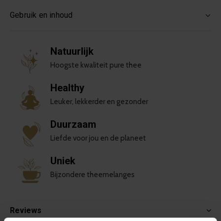
Gebruik en inhoud
Natuurlijk
Hoogste kwaliteit pure thee
Healthy
Leuker, lekkerder en gezonder
Duurzaam
Liefde voor jou en de planeet
Uniek
Bijzondere theemelanges
Reviews