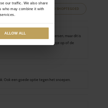
se our traffic. We also share
ers who may combine it with
 REVIEW EN MAAK KANS OP 100 EURO SHOPTEGOED
 services.
ALLOW ALL
ht dat een zoete smaak zou overheersen, maar dit is
en op de bank te hangen met een filmpje op of de
ank. Ook een goede optie tegen het snoepen.