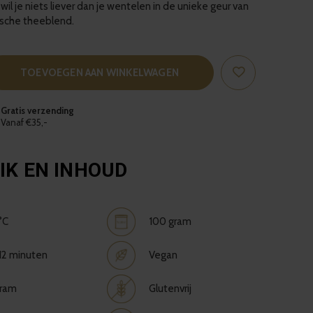
l je niets liever dan je wentelen in de unieke geur van
ische theeblend.
TOEVOEGEN AAN WINKELWAGEN
Gratis verzending
Vanaf €35,-
IK EN INHOUD
°C
100 gram
 12 minuten
Vegan
gram
Glutenvrij