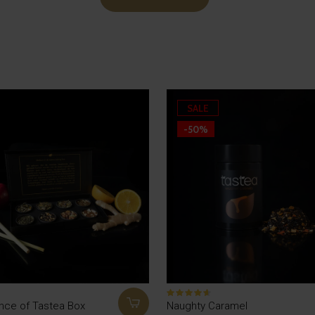
SALE
-50%
nce of Tastea Box
Naughty Caramel