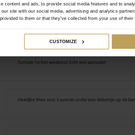
e content and ads, to provide social media features and to analy
 our site with our social media, advertising and analytics partn
SCHRIJF EEN
 provided to them or that they’ve collected from your use of their
CUSTOMIZE
Ik wist niet wat ik van deze thee moest verwachten. Ik dac
echt niet geval. Ik vind dit een heerlijk thee om lekker ev
formule 1 in het weekend. Echt een aanrader!
Heerlijke thee voor 's avonds onder een dekentje op de b