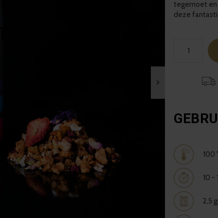
tegemoet en wi
deze fantast
GEBRU
100 
10 -
2,5 