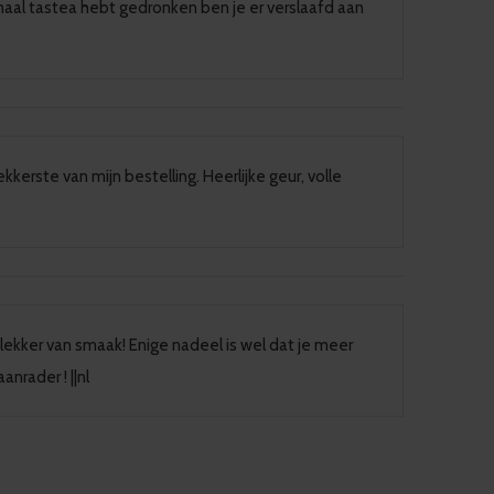
nmaal tastea hebt gedronken ben je er verslaafd aan
ekkerste van mijn bestelling. Heerlijke geur, volle
 lekker van smaak! Enige nadeel is wel dat je meer
nrader ! ||nl