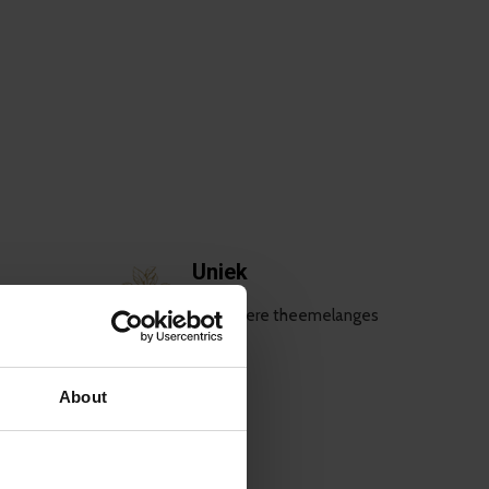
Uniek
de
Bijzondere theemelanges
About