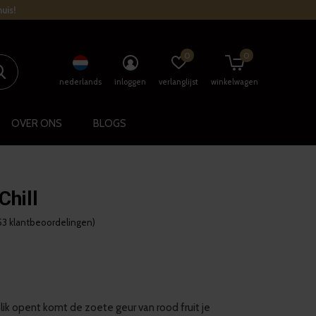
uis!
0
0
nederlands
inloggen
verlanglijst
winkelwagen
OVER ONS
BLOGS
Chill
53 klantbeoordelingen)
lik opent komt de zoete geur van rood fruit je