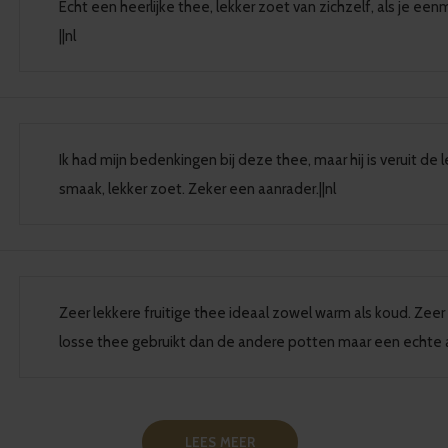
Echt een heerlijke thee, lekker zoet van zichzelf, als je ee
||nl
Ik had mijn bedenkingen bij deze thee, maar hij is veruit de l
smaak, lekker zoet. Zeker een aanrader.||nl
Zeer lekkere fruitige thee ideaal zowel warm als koud. Zeer
losse thee gebruikt dan de andere potten maar een echte aa
LEES MEER