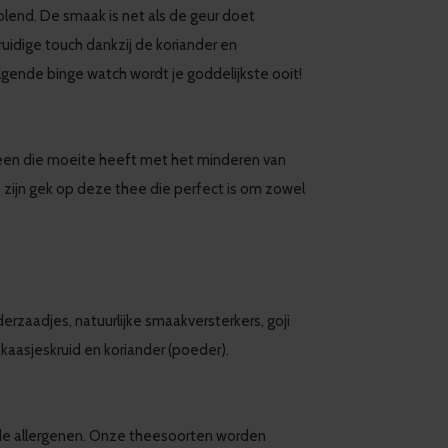
lend. De smaak is net als de geur doet
uidige touch dankzij de koriander en
gende binge watch wordt je goddelijkste ooit!
een die moeite heeft met het minderen van
 zijn gek op deze thee die perfect is om zowel
derzaadjes, natuurlijke smaakversterkers, goji
kaasjeskruid en koriander (poeder).
de allergenen. Onze theesoorten worden