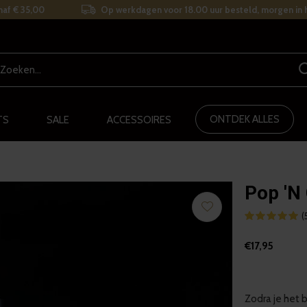
naf € 35,00
Op werkdagen voor 18.00 uur besteld, morgen in h
ONTDEK ALLES
TS
SALE
ACCESSOIRES
Pop 'N 
(
€17,95
Zodra je het b