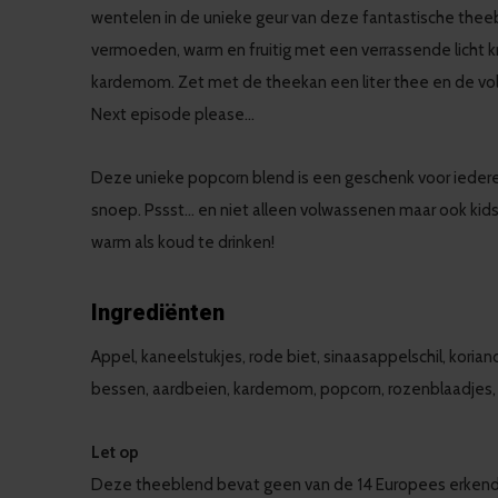
wentelen in de unieke geur van deze fantastische theeb
vermoeden, warm en fruitig met een verrassende licht kr
kardemom. Zet met de theekan een liter thee en de vol
Next episode please...
Deze unieke popcorn blend is een geschenk voor ieder
snoep. Pssst… en niet alleen volwassenen maar ook kids
warm als koud te drinken!
Ingrediënten
Appel, kaneelstukjes, rode biet, sinaasappelschil, korian
bessen, aardbeien, kardemom, popcorn, rozenblaadjes, 
Let op
Deze theeblend bevat geen van de 14 Europees erken