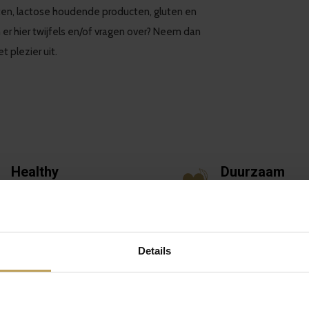
ten, lactose houdende producten, gluten en
n er hier twijfels en/of vragen over? Neem dan
 plezier uit.
Healthy
Duurzaam
Leuker, lekkerder en
Liefde voor jou en 
gezonder
planeet
Details