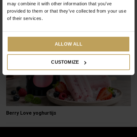
Recente artikelen
may combine it with other information that you’ve
provided to them or that they’ve collected from your use
Het laatste nieuws op ons blog
of their services.
ALLOW ALL
CUSTOMIZE
Berry Love yoghurtijs