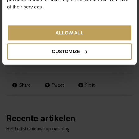
in de vorm.
of their services.
Bak de Madeleines tot ze goudbruin zijn, ongeveer 12-15
minuten. Test of ze gaar zijn door een satéprikker in het
midden van een Madeleine te steken, als deze er droog
ALLOW ALL
uitkomt zijn de Madeleines gaar. Haal ze uit de vorm en
laat ze afkoelen op het rooster.
CUSTOMIZE
Share
Tweet
Pin it
Recente artikelen
Het laatste nieuws op ons blog