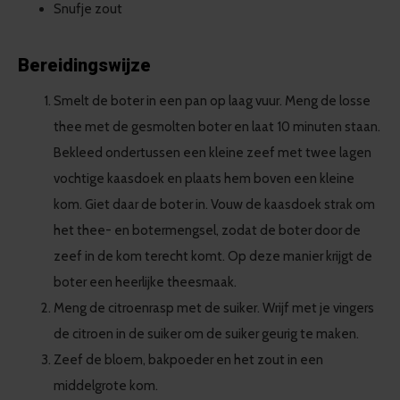
Snufje zout
Bereidingswijze
Smelt de boter in een pan op laag vuur. Meng de losse
thee met de gesmolten boter en laat 10 minuten staan.
Bekleed ondertussen een kleine zeef met twee lagen
vochtige kaasdoek en plaats hem boven een kleine
kom. Giet daar de boter in. Vouw de kaasdoek strak om
het thee- en botermengsel, zodat de boter door de
zeef in de kom terecht komt. Op deze manier krijgt de
boter een heerlijke theesmaak.
Meng de citroenrasp met de suiker. Wrijf met je vingers
de citroen in de suiker om de suiker geurig te maken.
Zeef de bloem, bakpoeder en het zout in een
middelgrote kom.