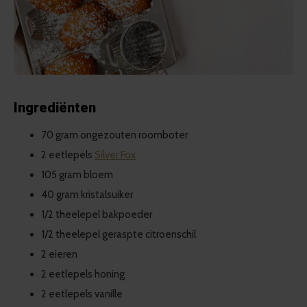
Ingrediënten
70 gram ongezouten roomboter
2 eetlepels
Silver Fox
105 gram bloem
40 gram kristalsuiker
1/2 theelepel bakpoeder
1/2 theelepel geraspte citroenschil
2 eieren
2 eetlepels honing
2 eetlepels vanille