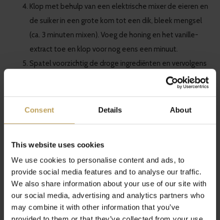
Klop met behulp van een elektrische mixer de eieren en
de suiker in een grote kom tot een dik, bleek mengsel
(ca. 3 minuten mixen). Voeg de honing en het vanille-
extract toe en klop voor nog eens een minuut.
Spatel voorzichtig de droge ingrediënten en vervolgens
de boter door het eiermengsel. Dek het beslag af met
vershoudfolie en koel het voor minsten 3 uur (tot 2
dagen).
Consent
Details
About
Plaats het rooster in het midden van de oven en
verwarm de oven voor op 200°C. Bestrijk de Madeleine-
This website uses cookies
vormpjes met boter, bestuif met bloem en tik het
We use cookies to personalise content and ads, to
overtollige bloem eraf. Plaats de vormpjes op de
provide social media features and to analyse our traffic.
bakplaat.
We also share information about your use of our site with
Gebruik een theelepel om het beslag in de vorm te
our social media, advertising and analytics partners who
scheppen. Schep ongeveer 2 theelepels per Madeleine
may combine it with other information that you’ve
provided to them or that they’ve collected from your use