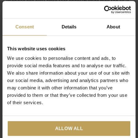
Voeg nog een extra flinke toef opgeschuimde melk toe als je
over hebt.
Consent
Details
About
STAP 7: Strooi de gedroogde rozenblaadjes over de thee, en
vergeet niet te genieten. Ben jij echt gek op die extra kick,
voeg dan een klein beetje extra kurkuma toe. Enjoy!
This website uses cookies
We use cookies to personalise content and ads, to
Klik hier
om het recept te downloaden.
provide social media features and to analyse our traffic.
We also share information about your use of our site with
our social media, advertising and analytics partners who
Heb je dit recept gemaakt? We zijn benieuwd! Deel jouw
may combine it with other information that you’ve
OHMMM... momentje op Instagram en tag ons @tastea.eu.
provided to them or that they’ve collected from your use
Wie weet word jij wel gefeatured op onze Instagram pagina!
of their services.
ALLOW ALL