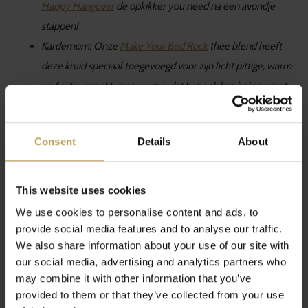
Happy Hangover
de opkikker you need na een avondje
stappen!
Kardemom: Onze
Make Your Bed Rock
thee blend heeft
deze kruid speciaal toegevoegd voor zijn l
icht pittige, warm
en fruitig smaakt, maar wist je dat het ook kan helpen met
slechte adem ;)
Met deze sexy blend rocken jullie niet
alleen het bed, maar iedere ruimte!
Consent
Details
About
Kolanoot: Kolanoot is een zaad dat niet alleen een heerlijke
zoete smaak heeft, ook kan het zorgen voor een
natuurlijke
energieboost
!
This website uses cookies
We use cookies to personalise content and ads, to
En zo gebruiken wij nog meer verschillende kruiden in onze
provide social media features and to analyse our traffic.
theeën.
Onze thee-experts kennen de kostbare
We also share information about your use of our site with
our social media, advertising and analytics partners who
eigenschappen van elk kruid en combineren ze met
may combine it with other information that you’ve
verschillende met de lekkerste ingrediënten zoals vanille,
provided to them or that they’ve collected from your use
karamel en vruchten tot de perfecte blend. Want wie zegt dat