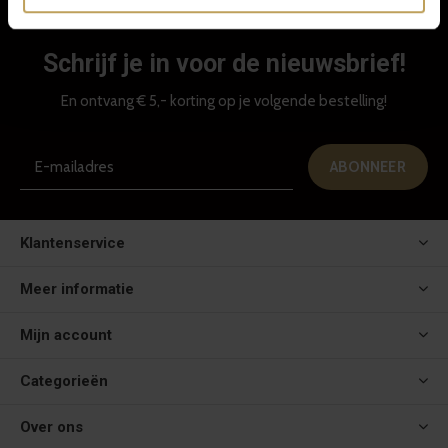
Schrijf je in voor de nieuwsbrief!
En ontvang € 5,- korting op je volgende bestelling!
ABONNEER
Klantenservice
Meer informatie
Mijn account
Categorieën
Over ons