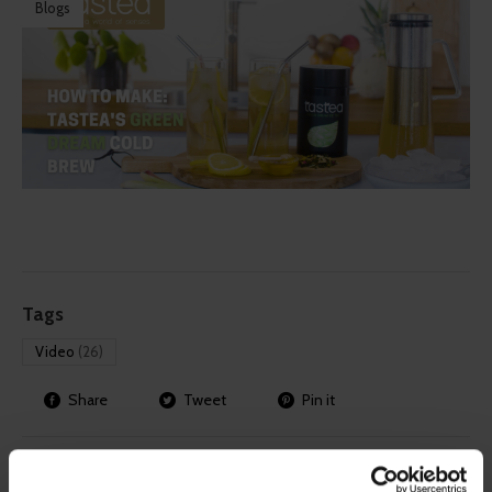
Blogs
Tags
Video
(26)
Share
Tweet
Pin it