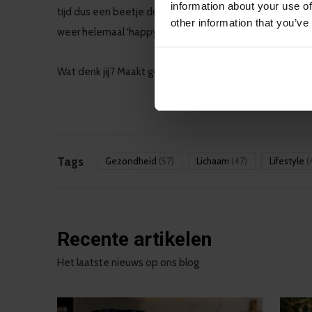
information about your use of
tijd dus een beetje down, depri of heb je last van een 
other information that you’ve
weer helemaal ‘happy’ door het leven kan!
Wat denk jij? Maakt geld echt gelukkig of schuilt geluk 
Tags
Gezondheid
(57)
Lichaam
(47)
Lifestyle
(
Recente artikelen
Het laatste nieuws op ons blog