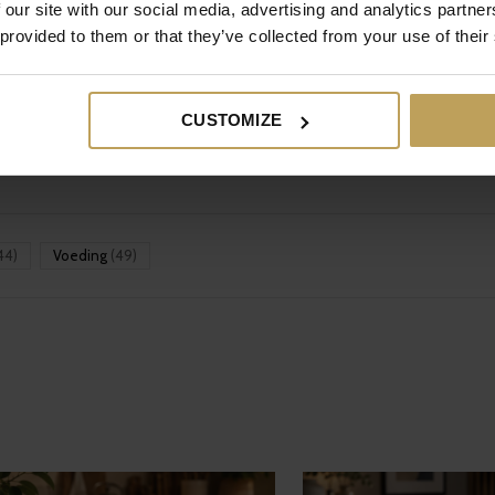
 our site with our social media, advertising and analytics partn
winterdip? Dan is de kans groot dat je een tekort hebt aan vitamine-
 provided to them or that they’ve collected from your use of their
in ieder van ons en heeft het vooral te maken met zelfliefde en een 
CUSTOMIZE
44)
Voeding
(49)