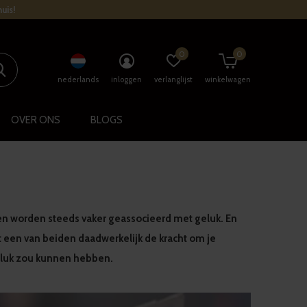
uis!
0
0
nederlands
inloggen
verlanglijst
winkelwagen
OVER ONS
BLOGS
en worden steeds vaker geassocieerd met geluk. En
t een van beiden daadwerkelijk de kracht om je
geluk zou kunnen hebben.