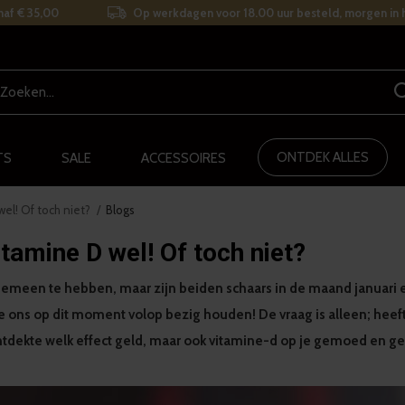
naf € 35,00
Op werkdagen voor 18.00 uur besteld, morgen in h
ONTDEK ALLES
TS
SALE
ACCESSOIRES
el! Of toch niet?
Blogs
tamine D wel! Of toch niet?
 gemeen te hebben, maar zijn beiden schaars in de maand januari 
ie ons op dit moment volop bezig houden! De vraag is alleen; heef
 ontdekte welk effect geld, maar ook vitamine-d op je gemoed en 