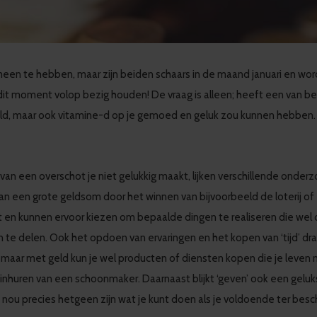
meen te hebben, maar zijn beiden schaars in de maand januari en wor
dit moment volop bezig houden! De vraag is alleen; heeft een van bei
geld, maar ook vitamine-d op je gemoed en geluk zou kunnen hebben.
van een overschot je niet gelukkig maakt, lijken verschillende onde
en van een grote geldsom door het winnen van bijvoorbeeld de loterij 
st en kunnen ervoor kiezen om bepaalde dingen te realiseren die wel 
e delen. Ook het opdoen van ervaringen en het kopen van ‘tijd’ draagt 
 koop maar met geld kun je wel producten of diensten kopen die je leve
inhuren van een schoonmaker. Daarnaast blijkt ‘geven’ ook een geluk
t nou precies hetgeen zijn wat je kunt doen als je voldoende ter besc