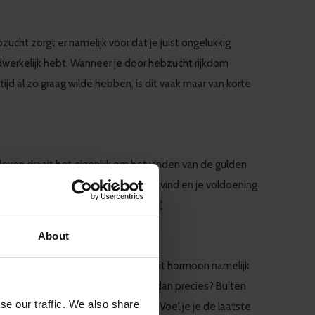
zucht zorgt er namelijk voor dat je juist ongelukkig
dwerkelijk hebt. Wanneer je door hebzucht rijkdom
tijd al zo graag wilde hebben, is dit vaak maar van korte
t leven draait het eigenlijk om het vinden van de gulden
 jij iets doet wat je ook écht leuk vind en je voldoening
mt het geld waarschijnlijk vanzelf ;)
About
aar een hormoon. Je lichaam kan dit hormoon namelijk
upplementen. Wat doet Vitamine-D dan precies? Buiten
se our traffic. We also share
alend is voor jouw geluksgevoel. Voel je je de laatste