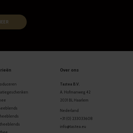
NEER
rieën
Over ons
produceren
Tastea B.V.
latiegeschenken
A. Hofmanweg 42
thee
2031 BL Haarlem
heeblends
Nederland
theeblends
+31 (0) 233033608
theeblends
info@tastea.eu
thee