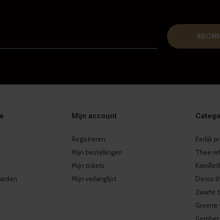
ABON
ie
Mijn account
Catego
Registreren
Eerlijk 
Mijn bestellingen
Thee re
Mijn tickets
Kamille
arden
Mijn verlanglijst
Detox t
Zwarte 
Groene 
Gember