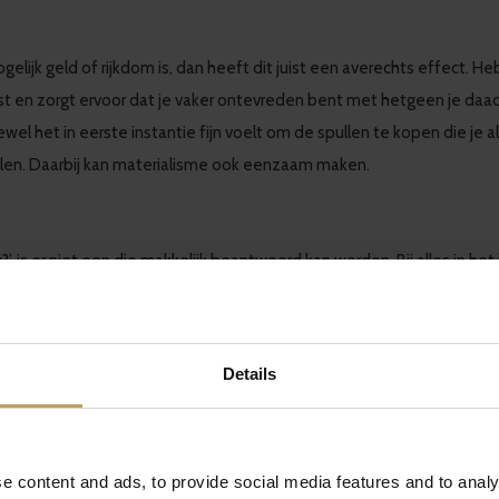
ijk geld of rijkdom is, dan heeft dit juist een averechts effect. Heb
st en zorgt ervoor dat je vaker ontevreden bent met hetgeen je daa
el het in eerste instantie fijn voelt om de spullen te kopen die je al
len. Daarbij kan materialisme ook eenzaam maken.
’, is er niet een die makkelijk beantwoord kan worden. Bij alles in he
e. Wil jij meer geld verdienen? Dan zal dit pas gelukkig maken wanneer
nde motieven en je passies in het leven en vind je geluk hierin. Dan ko
Details
de naam anders doet vermoeden is vitamine-D geen echte vitamine m
ht, maar je kunt ook zelf je vitamine-D level op peil houden met s
e content and ads, to provide social media features and to analy
orgt het ook voor de aanmaak van serotonine; een stofje dat mede bep