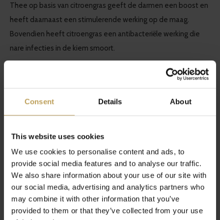
Thee op basis van citroengras geeft de darmen een boost en
heeft daarnaast een stimulerende werking op de maag.
Bovendien heeft citroengras een antibacteriële werking die
nare infecties in de kiem smoort.
Gember
Consent
Details
About
Gemberthee
helpt tegen een opgeblazen gevoel en
bevordert niet alleen de spijsvertering, maar ook de
speekselaanmaak waardoor alles wat je eet makkelijker
This website uses cookies
verwerkt kan worden. Als dat geen goede combinatie is…! Ook
We use cookies to personalise content and ads, to
het hart- en bloedvatenstelsel krijgt een oppepper van deze
provide social media features and to analyse our traffic.
We also share information about your use of our site with
wonderwortel.
our social media, advertising and analytics partners who
may combine it with other information that you’ve
Wil je je spijsvertering en stoelgang even een goede reset
provided to them or that they’ve collected from your use
geven na een periode van misschien wat ongezonder leven?