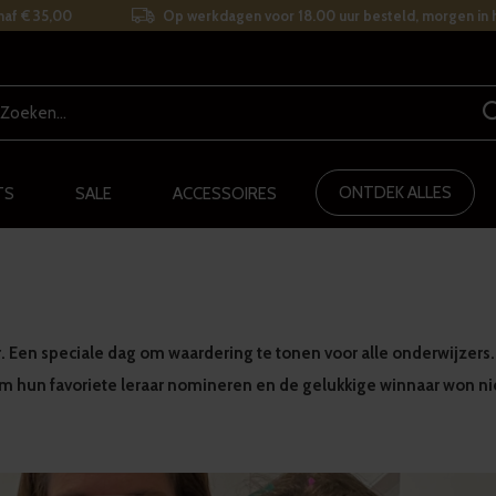
naf € 35,00
Op werkdagen voor 18.00 uur besteld, morgen in h
ONTDEK ALLES
TS
SALE
ACCESSOIRES
r. Een speciale dag om waardering te tonen voor alle onderwijzers
 hun favoriete leraar nomineren en de gelukkige winnaar won niet