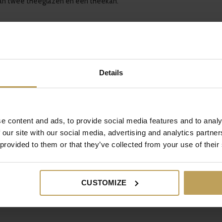
 van twee theeglazen en een theekan.
re leraren werden natuurlijk lekker verwend, het is natuurlijk de dag
an Juf Marijke, groep 8, ook cadeautjes gekregen. De kinderen kregen
Details
en het hele jaar door!
e content and ads, to provide social media features and to analy
 our site with our social media, advertising and analytics partn
 provided to them or that they’ve collected from your use of their
CUSTOMIZE