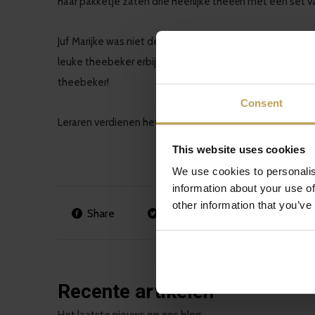
haar pakketje zaten drie heerlijke theeën met een set
Juf Marijke was niet de enige die wat kreeg. Ook de ande
leuke theebeker erbij. Naast de leraren heeft de klas v
theebeker!
Consent
Leraren verdienen het om in het zonnetje gezet te word
This website uses cookies
We use cookies to personalis
information about your use of
other information that you’ve
Share
Tweet
Pin it
Recente artikelen