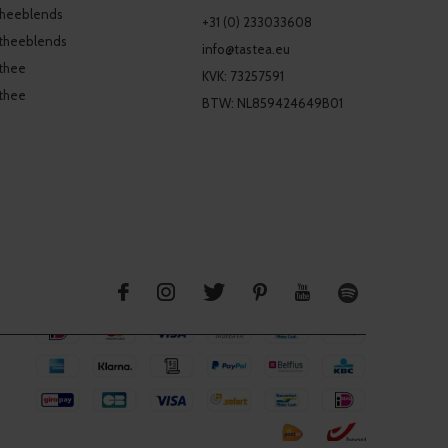
theeblends
+31 (0) 233033608
theeblends
info@tastea.eu
thee
KVK: 73257591
thee
BTW: NL859424649B01