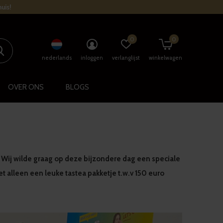
uis!
0
0
nederlands
inloggen
verlanglijst
winkelwagen
OVER ONS
BLOGS
. Wij wilde graag op deze bijzondere dag een speciale
 alleen een leuke tastea pakketje t.w.v 150 euro