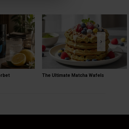
orbet
The Ultimate Matcha Wafels