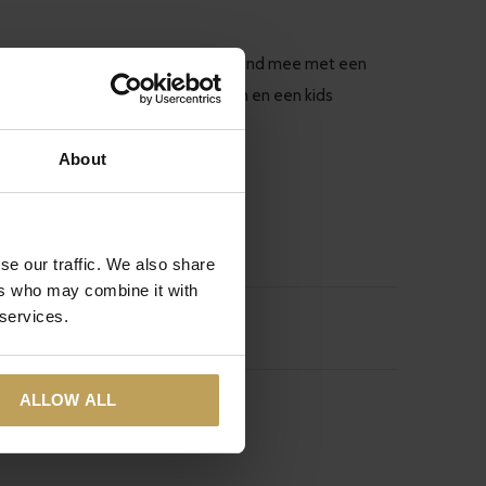
 van de leraar. Zij kregen een thee blend mee met een
 allemaal één van onze kindertheeën en een kids
About
se our traffic. We also share
ers who may combine it with
 services.
ALLOW ALL