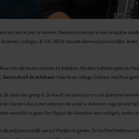
erd om deze prijs te winnen. Mensen moesten in een enquête invulle
inderen, collega’s, IE-DE-REEN stuurde allemaal persoonlijke, leuke
aar om alle leuke reacties te bekijken. Na alles hebben gelezen ha
.K. Bassischool de Achtbaan
. Haar lieve collega, Debora, had haar ge
e staat voor groep 8. Ze houdt van structuur en rust tijdens het werken.
dat de klas een klas is met iedereen die uniek is. Iedereen mag zijn wie hij/
te wereld in te gaan. Een Top juf die klaarstaat voor collega's, ouders en
 prijs persoonlijk aan Juf Marijke te geven. Ze had het helemaal nie