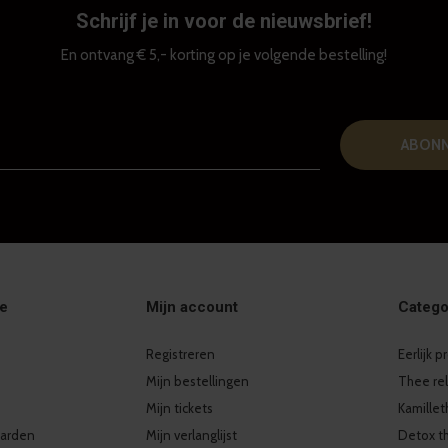
Schrijf je in voor de nieuwsbrief!
En ontvang € 5,- korting op je volgende bestelling!
ABON
ie
Mijn account
Catego
Registreren
Eerlijk 
Mijn bestellingen
Thee re
Mijn tickets
Kamille
arden
Mijn verlanglijst
Detox t