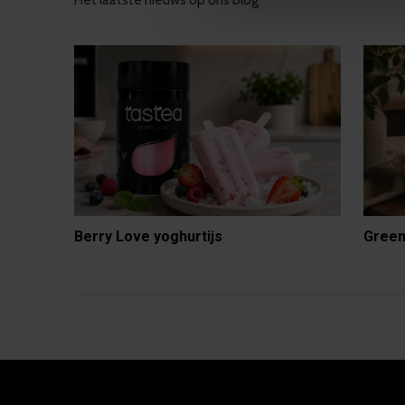
Het laatste nieuws op ons blog
Berry Love yoghurtijs
Green