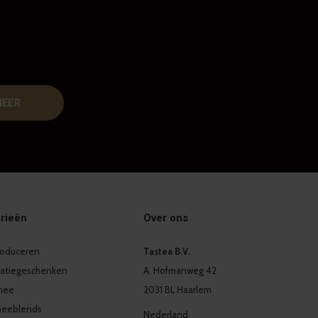
NEER
rieën
Over ons
produceren
Tastea B.V.
latiegeschenken
A. Hofmanweg 42
thee
2031 BL Haarlem
heeblends
Nederland