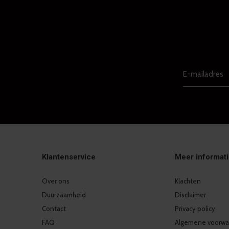
Klantenservice
Meer informat
Over ons
Klachten
Duurzaamheid
Disclaimer
Contact
Privacy policy
FAQ
Algemene voorwa