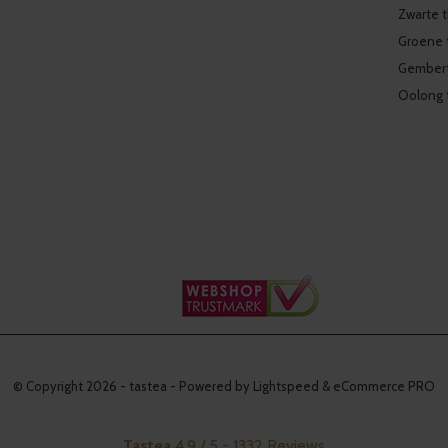
Zwarte 
Groene 
Gember
Oolong 
© Copyright
2026
- tastea - Powered by Lightspeed & eCommerce PRO
Tastea
4.9
/
5
-
1332
Reviews