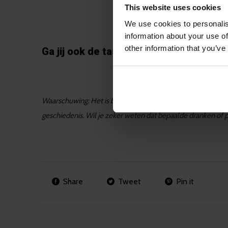
This website uses cookies
We use cookies to personalis
information about your use of
other information that you’ve
Ga jij ook de tastea borstvoedingsthe
Waarschuwing: Het is belangrijk om in acht te nemen dat he
geschiedenis. Wil je zeker weten dat bepaalde dranken of 
Share
Tweet
Pin it