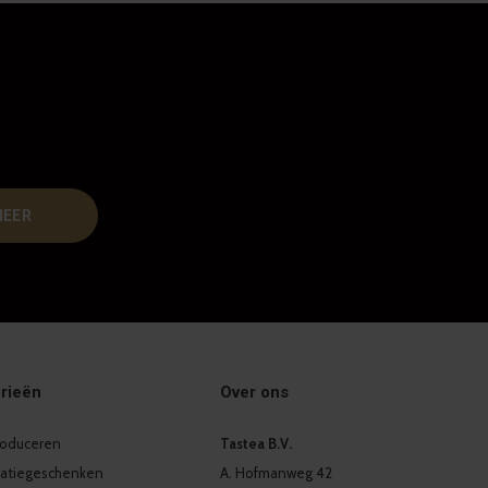
NEER
rieën
Over ons
produceren
Tastea B.V.
latiegeschenken
A. Hofmanweg 42