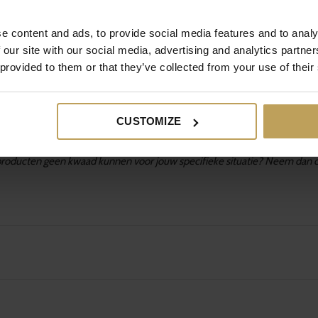
e content and ads, to provide social media features and to analy
 our site with our social media, advertising and analytics partn
 provided to them or that they’ve collected from your use of their
e, Mama’s Milkhshake, proberen?
Klik hier
om ‘m t
CUSTOMIZE
t niet geschreven is door een dokter of anderzijds medisch specialist. 
producten geen kwaad kunnen voor jouw specifieke situatie? Neem dan co