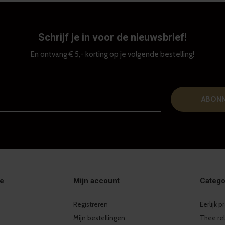
Schrijf je in voor de nieuwsbrief!
En ontvang € 5,- korting op je volgende bestelling!
ABON
ie
Mijn account
Catego
Registreren
Eerlijk 
Mijn bestellingen
Thee re