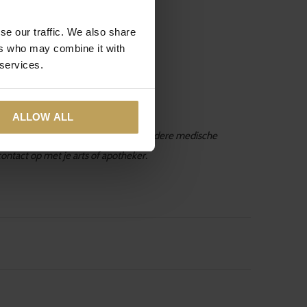
se our traffic. We also share
ers who may combine it with
 services.
e shoppen!
ALLOW ALL
Daarnaast is ieder mens anders, met andere medische
ntact op met je arts of apotheker.