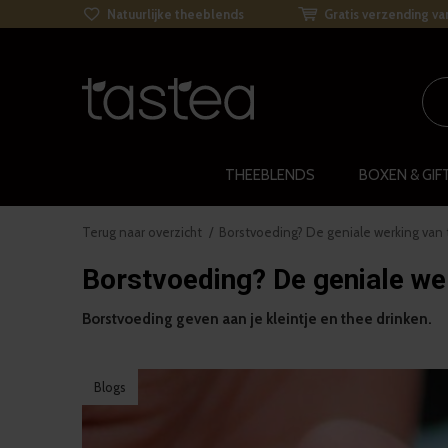
Natuurlijke theeblends
Gratis verzending va
THEEBLENDS
BOXEN & GIF
Terug naar overzicht
Borstvoeding? De geniale werking van 
Borstvoeding? De geniale wer
Borstvoeding geven aan je kleintje en thee drinken.
Blogs