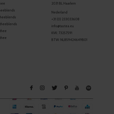
thee
2031 BL Haarlem
heeblends
Nederland
theeblends
+31 (0) 233033608
theeblends
info@tastea.eu
thee
KVK: 73257591
thee
BTW: NL859424649B01