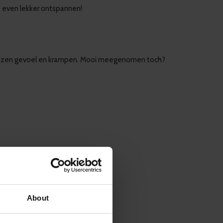
.. even lekker ontspannen!
geblazen gevoel en krampen. Mooi meegenomen toch?
About