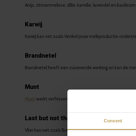
Anijs, citroenmelisse, dille, kamille, lavendel en basil
Karwij
Karwij kan net zoals Venkel jouw melkproductie onders
Brandnetel
Brandnetel heeft een zuiverende werking en kan de mel
Munt
Munt
werkt verfrissend, heeft vaak een lekkere smaak 
Last but not the least: Vlier
Consent
Vlier kan net zoals Brandnetel de melkproductie bij jou