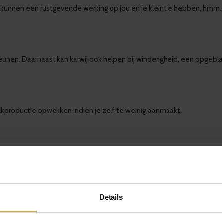
icum kunnen een rustgevende werking op jou en je kleintje hebben, hmm
teunen. Daarnaast kan karwij ook helpen bij winderigheid, een op
kproductie opwekken indien je zelf te weinig aanmaakt.
en kan jouw melkproductie verhogen.
Details
 opwekken.