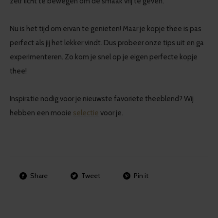
zelf licht te bewegen om de smaak vrij te geven.
Nu is het tijd om ervan te genieten! Maar je kopje thee is pas
perfect als jij het lekker vindt. Dus probeer onze tips uit en ga
experimenteren. Zo kom je snel op je eigen perfecte kopje
thee!
Inspiratie nodig voor je nieuwste favoriete theeblend? Wij
hebben een mooie
selectie
voor je.
Share
Tweet
Pin it