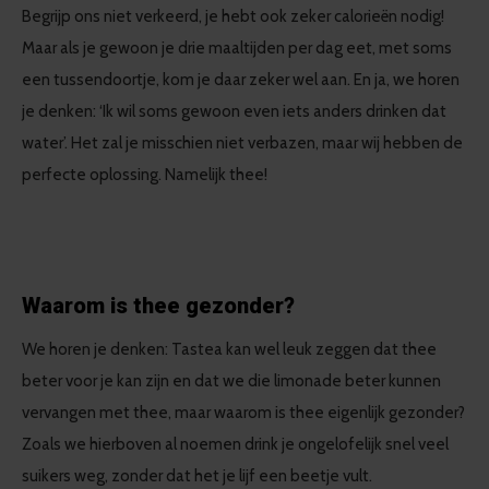
Begrijp ons niet verkeerd, je hebt ook zeker calorieën nodig!
Maar als je gewoon je drie maaltijden per dag eet, met soms
een tussendoortje, kom je daar zeker wel aan. En ja, we horen
je denken: ‘Ik wil soms gewoon even iets anders drinken dat
water’. Het zal je misschien niet verbazen, maar wij hebben de
perfecte oplossing. Namelijk thee!
Waarom is thee gezonder?
We horen je denken: Tastea kan wel leuk zeggen dat thee
beter voor je kan zijn en dat we die limonade beter kunnen
vervangen met thee, maar waarom is thee eigenlijk gezonder?
Zoals we hierboven al noemen drink je ongelofelijk snel veel
suikers weg, zonder dat het je lijf een beetje vult.