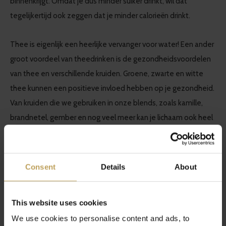
binnenkrijgt. Omdat je dus minder suiker drinkt, wil dat
tegelijkertijd ook zeggen dat je minder calorieën drinkt.
Thee is eigenlijk een heerlijke vervanger voor water! Een ander
groot voordeel van theedrinken is de gezondheidsvoordelen
van thee en verschillende kruiden. Groene, zwarte en witte
thee kunnen een positieve invloed hebben op je gezondheid.
Van kruiden die we gebruiken in onze blends, zoals kamille,
brandnetel, gember en nog veel meer kan je lichaam ook heel
blij van worden. We hebben verschillende blogs geschreven
over de gezondheidsvoordelen van deze verschillende
soorten thee en kruiden. Dus scroll eens even door onze
Consent
Details
About
blogpagina
voor meer informatie.
This website uses cookies
We use cookies to personalise content and ads, to