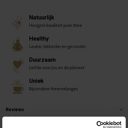
Natuurlijk
Hoogste kwaliteit pure thee
Healthy
Leuker, lekkerder en gezonder
Duurzaam
Liefde voor jou en de planeet
Uniek
Bijzondere theemelanges
Reviews
0
/ 5