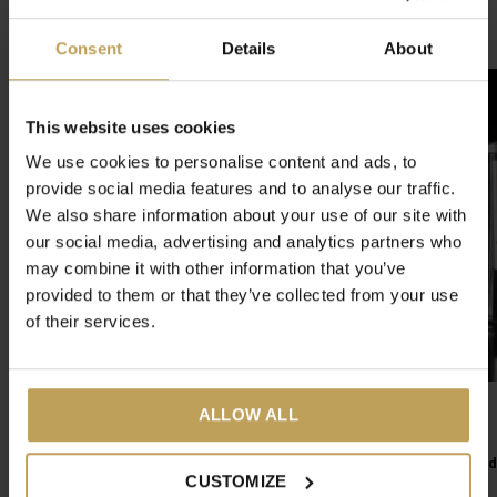
Gerelateerde artikelen
Consent
Details
About
-50%
This website uses cookies
We use cookies to personalise content and ads, to
provide social media features and to analyse our traffic.
We also share information about your use of our site with
our social media, advertising and analytics partners who
may combine it with other information that you’ve
provided to them or that they’ve collected from your use
of their services.
ALLOW ALL
Dubbelwandig glas 2 stuks
Theekan
Heerlijke theeglazen
Voor warme en koud
CUSTOMIZE
€12,49
€29,95
€24,95