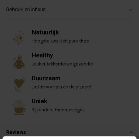
Gebruik en inhoud
Natuurlijk
Hoogste kwaliteit pure thee
Healthy
Leuker, lekkerder en gezonder
Duurzaam
Liefde voor jou en de planeet
Uniek
Bijzondere theemelanges
Reviews