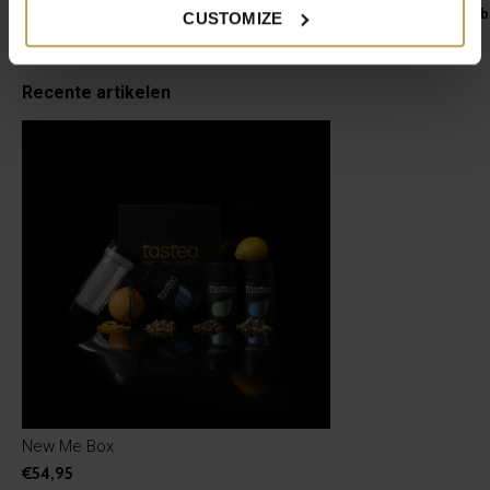
30 dagen detoxkuur
Handige to-go thee
CUSTOMIZE
€27,95
€19,95
Recente artikelen
New Me Box
€54,95