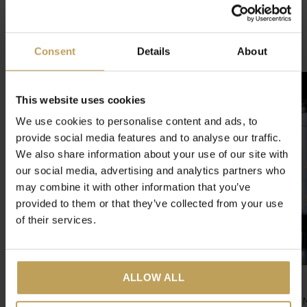
4.9
/ 5
Consent
Details
About
Gerelateerde artikelen
This website uses cookies
We use cookies to personalise content and ads, to
provide social media features and to analyse our traffic.
We also share information about your use of our site with
our social media, advertising and analytics partners who
may combine it with other information that you’ve
provided to them or that they’ve collected from your use
of their services.
ALLOW ALL
tastea 30 Day Detox
tastea Theebeker 