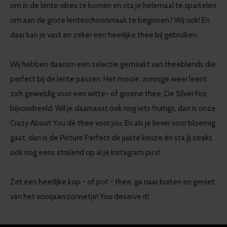
om in de lente vibes te komen en sta je helemaal te spartelen
om aan de grote lenteschoonmaak te beginnen? Wij ook! En
daar kan je vast en zeker een heerlijke thee bij gebruiken.
Wij hebben daarom een selectie gemaakt van theeblends die
perfect bij de lente passen. Het mooie, zonnige weer leent
zich geweldig voor een witte- of groene thee. De Silver Fox,
bijvoorbeeld. Wil je daarnaast ook nog iets fruitigs, dan is onze
Crazy About You dé thee voor jou. En als je liever voor bloemig
gaat, dan is de Picture Perfect de juiste keuze én sta jij straks
ook nog eens stralend op al je Instagram pics!
Zet een heerlijke kop - of pot - thee, ga naar buiten en geniet
van het voorjaarszonnetje! You deserve it!