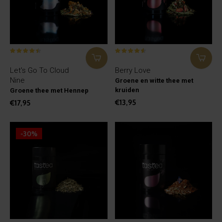
Let's Go To Cloud
Berry Love
Nine
Groene en witte thee met
kruiden
Groene thee met Hennep
€13,95
€17,95
-30%