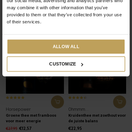
our social media, advertising and analytics partners who
may combine it with other information that you’ve
Vitamin C
Strawberry Fields
provided to them or that they’ve collected from your use
Groene thee met sinaasappel
Rooibosthee met aardbei
of their services.
€14,95
€17,95
-55%
ALLOW ALL
CUSTOMIZE
Horsepower
Ohmmm...
Groene thee met framboos
Kruidenthee met zoethout voor
voor meer energie
de juiste balans
€12,57
€22,95
€27,95