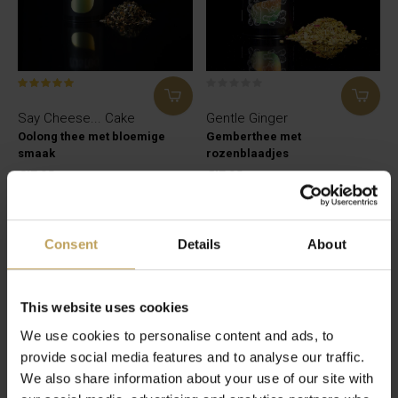
Say Cheese... Cake
Gentle Ginger
Oolong thee met bloemige
Gemberthee met
smaak
rozenblaadjes
€17,95
€17,95
Consent
Details
About
This website uses cookies
We use cookies to personalise content and ads, to
provide social media features and to analyse our traffic.
We also share information about your use of our site with