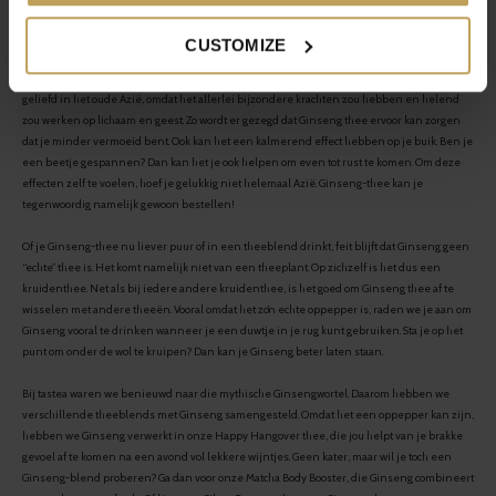
CUSTOMIZE
Misschien heb je wel eens van Ginseng-thee gehoord. Er gaan namelijk nogal wat
fabelachtige verhalen rond over deze wortel. Ginseng is al eeuwenlang bekend en
geliefd in het oude Azië, omdat het allerlei bijzondere krachten zou hebben en helend
zou werken op lichaam en geest. Zo wordt er gezegd dat Ginseng thee ervoor kan zorgen
dat je minder vermoeid bent. Ook kan het een kalmerend effect hebben op je buik. Ben je
een beetje gespannen? Dan kan het je ook helpen om even tot rust te komen. Om deze
effecten zelf te voelen, hoef je gelukkig niet helemaal Azië. Ginseng-thee kan je
tegenwoordig namelijk gewoon bestellen!
Of je Ginseng-thee nu liever puur of in een theeblend drinkt, feit blijft dat Ginseng geen
“echte” thee is. Het komt namelijk niet van een theeplant. Op zichzelf is het dus een
kruidenthee. Net als bij iedere andere kruidenthee, is het goed om Ginseng thee af te
wisselen met andere theeën. Vooral omdat het zo’n echte oppepper is, raden we je aan om
Ginseng vooral te drinken wanneer je een duwtje in je rug kunt gebruiken. Sta je op het
punt om onder de wol te kruipen? Dan kan je Ginseng beter laten staan.
Bij tastea waren we benieuwd naar die mythische Ginsengwortel. Daarom hebben we
verschillende theeblends met Ginseng samengesteld. Omdat het een oppepper kan zijn,
hebben we Ginseng verwerkt in onze Happy Hangover thee, die jou helpt van je brakke
gevoel af te komen na een avond vol lekkere wijntjes. Geen kater, maar wil je toch een
Ginseng-blend proberen? Ga dan voor onze Matcha Body Booster, die Ginseng combineert