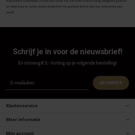
met andere superfoods. Of kies voor Silver Fox, een thee met Ginseng, bergamot, groene-
en witte thee én echte stukjes bladzilver! De perfecte blend voor een momentje voor
jezelf.
Schrijf je in voor de nieuwsbrief!
En ontvang € 5,- korting op je volgende bestelling!
ABONNEER
Klantenservice
Meer informatie
Mijn account