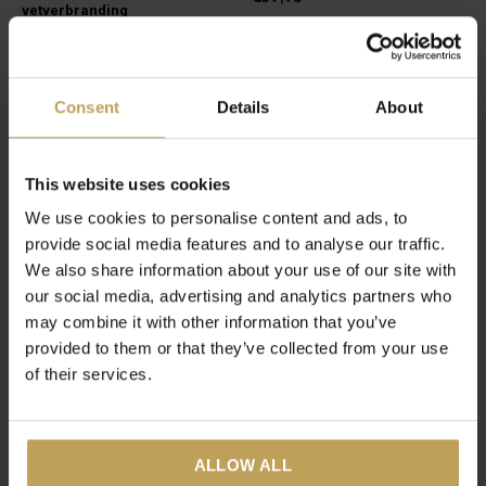
vetverbranding
€17,95
Consent
Details
About
This website uses cookies
We use cookies to personalise content and ads, to
provide social media features and to analyse our traffic.
We also share information about your use of our site with
our social media, advertising and analytics partners who
may combine it with other information that you’ve
provided to them or that they’ve collected from your use
Sunday Selfcare
Super Matcha Bundle
Bundle
Het super matchakoppel
of their services.
Biedt energie en geeft rust
€34,95
€27,95
ALLOW ALL
8 van de 8 producten gezien