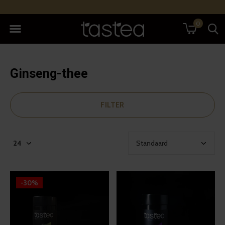
0
Ginseng-thee
FILTER
-30%