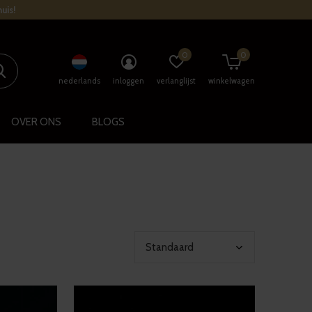
uis!
0
0
nederlands
inloggen
verlanglijst
winkelwagen
OVER ONS
BLOGS