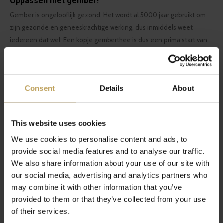
Oppassen met gember!
Gember is ongelooflijk gezond. Het wordt al 5000 jaar gebruikt om
zijn gezonde en geneeskrachtige werking, dus inmiddels weet
iedereen dat wel. Een kopje gemberthee is dus een prima start van
de dag. Toch is het goed om bewust om te gaan met gember en er
niet te veel van te nemen. We vertellen je er alles over in deze blog.
Consent
Details
About
This website uses cookies
We use cookies to personalise content and ads, to
provide social media features and to analyse our traffic.
We also share information about your use of our site with
our social media, advertising and analytics partners who
may combine it with other information that you’ve
provided to them or that they’ve collected from your use
of their services.
Oppassen met gember!