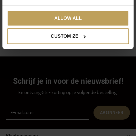
Gember is ongelooflijk gezond. Het wordt al 5000 jaar gebruikt om
zijn gezonde en geneeskrachtige werking, dus inmiddels weet
ALLOW ALL
iedereen dat wel. Een kopje gemberthee is dus een prima start van
de dag. Toch is het goed om bewust om te gaan met gember en er
CUSTOMIZE
niet te veel van te nemen. We vertellen je er alles over in deze blog.
Schrijf je in voor de nieuwsbrief!
En ontvang € 5,- korting op je volgende bestelling!
ABONNEER
Klantenservice