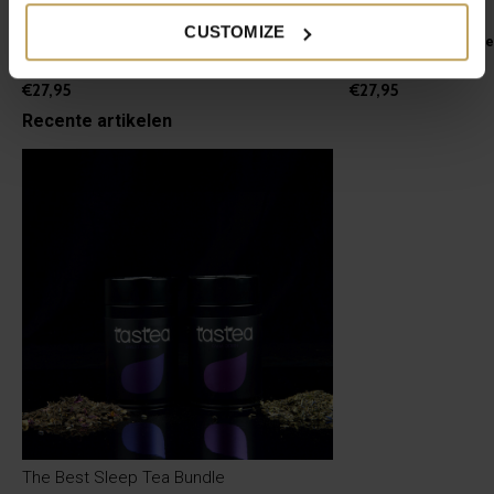
Sweet Dreams
Calm Down
CUSTOMIZE
Zwarte thee met zoethout voor een goede
Groene en witte the
nachtrust
gevoel
€27,95
€27,95
Recente artikelen
The Best Sleep Tea Bundle