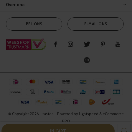
Over ons
BEL ONS
E-MAIL ONS
© Copyright
2026
- tastea - Powered by Lightspeed & eCommerce
PRO
IN CART