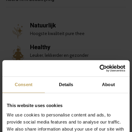
Natuurlijk
Hoogste kwaliteit pure thee
Healthy
Leuker, lekkerder en gezonder
Duurzaam
Liefde voor jou en de planeet
Consent
Details
About
Uniek
Bijzondere theemelanges
This website uses cookies
We use cookies to personalise content and ads, to
Reviews
provide social media features and to analyse our traffic.
0
We also share information about your use of our site with
/ 5