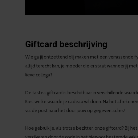
Giftcard beschrijving
Wie ga jij ontzettend blij maken met een verrassende fys
altijd terecht kan, je moeder die er staat wanneer jij me
lieve collega?
De tastea giftcard is beschikbaar in verschillende waa
Kies welke waarde je cadeau wil doen. Na het afrekenen 
via de post naar het door jouw op gegeven adres!
Hoe gebruik je, als trotse bezitter, onze giftcard? Bij 
verzilveren door de code in het hiervoor bestemde vakj