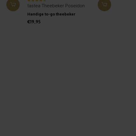
tastea Theebeker Poseidon
Handige to-go theebeker
€19,95