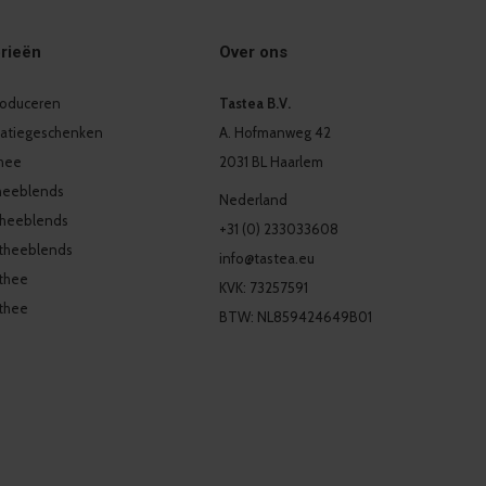
rieën
Over ons
produceren
Tastea B.V.
latiegeschenken
A. Hofmanweg 42
thee
2031 BL Haarlem
heeblends
Nederland
theeblends
+31 (0) 233033608
theeblends
info@tastea.eu
thee
KVK: 73257591
thee
BTW: NL859424649B01