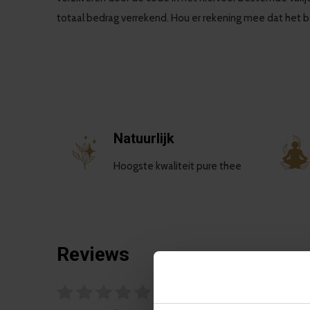
totaal bedrag verrekend. Hou er rekening mee dat het 
Natuurlijk
Hoogste kwaliteit pure thee
Reviews
0
/ 5