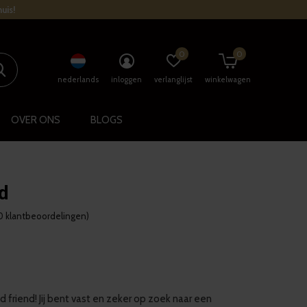
uis!
0
0
nederlands
inloggen
verlanglijst
winkelwagen
OVER ONS
BLOGS
d
0 klantbeoordelingen)
 friend! Jij bent vast en zeker op zoek naar een