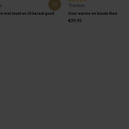
i
Theekan
ee met munt en 23 karaat goud
Voor warme en koude thee
€29,95