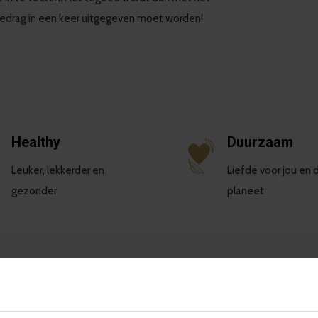
bedrag in een keer uitgegeven moet worden!
Healthy
Duurzaam
Leuker, lekkerder en
Liefde voor jou en 
gezonder
planeet
SCHRIJF EEN