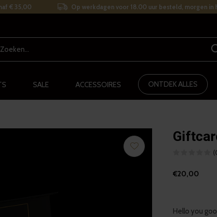
naf € 35,00
Op werkdagen voor 18.00 uur besteld, morgen in h
ONTDEK ALLES
TS
SALE
ACCESSOIRES
Giftcar
(
€20,00
Hello you good