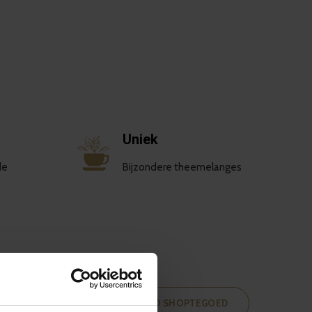
Uniek
de
Bijzondere theemelanges
 REVIEW EN MAAK KANS OP 100 EURO SHOPTEGOED