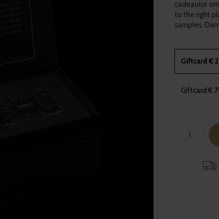
cadeautje om 
to the right 
samples. Dan
Giftcard € 
Giftcard € 7