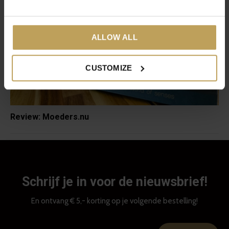
ALLOW ALL
CUSTOMIZE
Review: Moeders.nu
Schrijf je in voor de nieuwsbrief!
En ontvang € 5,- korting op je volgende bestelling!